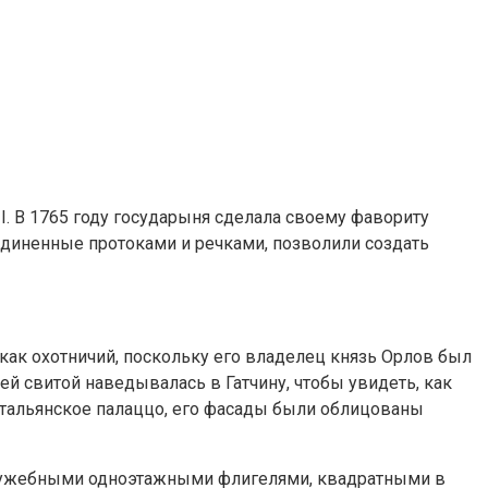
. В 1765 году государыня сделала своему фавориту
диненные протоками и речками, позволили создать
как охотничий, поскольку его владелец князь Орлов был
й свитой наведывалась в Гатчину, чтобы увидеть, как
итальянское палаццо, его фасады были облицованы
лужебными одноэтажными флигелями, квадратными в