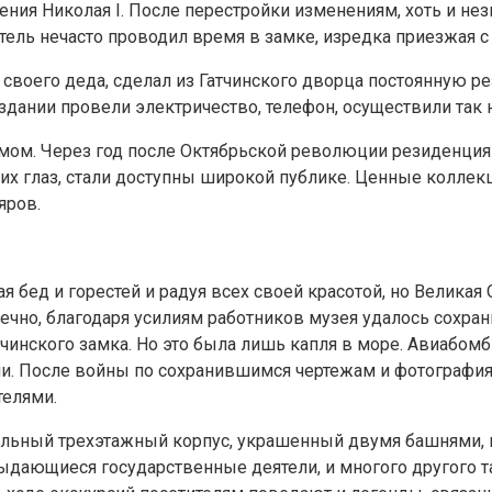
ия Николая I. После перестройки изменениям, хоть и нез
тель нечасто проводил время в замке, изредка приезжая с
от своего деда, сделал из Гатчинского дворца постоянную
В здании провели электричество, телефон, осуществили та
ом. Через год после Октябрьской революции резиденция 
них глаз, стали доступны широкой публике. Ценные колле
яров.
ая бед и горестей и радуя всех своей красотой, но Велика
но, благодаря усилиям работников музея удалось сохрани
атчинского замка. Но это была лишь капля в море. Авиабо
ши. После войны по сохранившимся чертежам и фотография
телями.
тральный трехэтажный корпус, украшенный двумя башнями
выдающиеся государственные деятели, и многого другого 