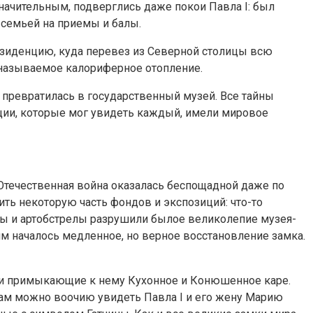
начительным, подверглись даже покои Павла I: был
 семьей на приемы и балы.
 резиденцию, куда перевез из Северной столицы всю
к называемое калориферное отопление.
превратилась в государственный музей. Все тайны
кции, которые мог увидеть каждый, имели мировое
я Отечественная война оказалась беспощадной даже по
ть некоторую часть фондов и экспозиций: что-то
мбы и артобстрелы разрушили былое великолепие музея-
м началось медленное, но верное восстановление замка.
, и примыкающие к нему Кухонное и Конюшенное каре.
там можно воочию увидеть Павла I и его жену Марию