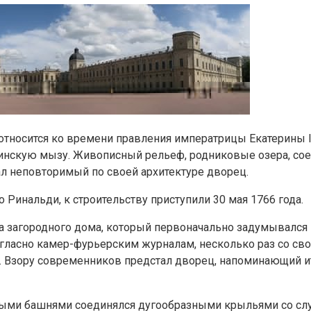
тносится ко времени правления императрицы Екатерины II
инскую мызу. Живописный рельеф, родниковые озера, сое
ал неповторимый по своей архитектуре дворец.
 Ринальди, к строительству приступили 30 мая 1766 года.
ка загородного дома, который первоначально задумывался 
гласно камер-фурьерским журналам, несколько раз со свое
ы. Взору современников предстал дворец, напоминающий 
ными башнями соединялся дугообразными крыльями со с