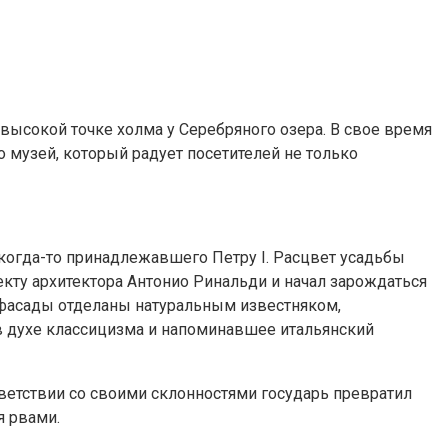
высокой точке холма у Серебряного озера. В свое время
 музей, который радует посетителей не только
когда-то принадлежавшего Петру I. Расцвет усадьбы
екту архитектора Антонио Ринальди и начал зарождаться
и фасады отделаны натуральным известняком,
в духе классицизма и напоминавшее итальянский
тветствии со своими склонностями государь превратил
я рвами.