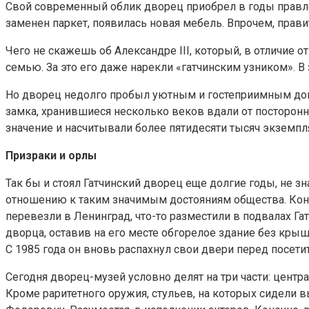
Свой современный облик дворец приобрел в годы правлен
заменен паркет, появилась новая мебель. Впрочем, прави
Чего не скажешь об Александре III, который, в отличие 
семью. За это его даже нарекли «гатчинским узником». 
Но дворец недолго пробыл уютным и гостеприимным дом
замка, хранившиеся несколько веков вдали от посторон
значение и насчитывали более пятидесяти тысяч экземпл
Призраки и орлы
Так бы и стоял Гатчинский дворец еще долгие годы, не зн
отношению к таким значимым достояниям общества. Конеч
перевезли в Ленинград, что-то разместили в подвалах Г
дворца, оставив на его месте обгорелое здание без кры
С 1985 года он вновь распахнул свои двери перед посети
Сегодня дворец-музей условно делят на три части: цен
Кроме раритетного оружия, стульев, на которых сидели 