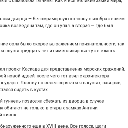
ные с символом Гатчины. Как и все великие замки мира,
ружения дворца — беломраморную колонну с изображением
йка возведена там, где он упал, а вторая — где был
ение орла было скорее выражением признательности, так
бы спустя тридцать лет и символизировал уже власть
дал проект Каскада для представления морских сражений.
 новой идеей, после чего тот взял с архитектора
осударю. Львову он велел спрятаться в кустах, заверив,
тался сидеть в кустах.
й туннель позволял сбежать из дворца в случае
ия обитают не только в старых замках Англии.
й кивок.
наруженного еще в XVIII веке. Все голоса, шаги