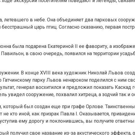
в ходе экскурсий посетителям поведают и легенды, связан
рла, летевшего в небе. Она объединяет два парковых соо
 бесстрашный царь птиц. Согласно сказанию, первая постро
онна была подарена Екатериной II ее фавориту, а изображ
 Павильон, в свою очередь, появился на территории усадь
ружении. В конце XVIII века художник Николай Львов соз
Гатчинскому парку Львов ненароком поделился с ним своей
зультат, генерал восхитился и предложил показать Каскад г
ль увидел сооружение, похвалил хитреца, а зодчий так и ос
, который был создан еще при графе Орлове. Таинственны
т не кто иной, как призрак Павла I. Оказывается, привиден
: уступив ему дорогу и поклонившись, вы получите ответны
ый получил свое название из-за акустического эффекта, об