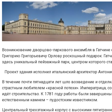
Возникновение дворцово-паркового ансамбля в Гатчине о
Григорию Григорьевичу Орлову роскошный подарок: Гатч
здесь уникальный пейзажный парк, центром которого ст
Проект здания исполнил итальянский архитектор Антонио
В течение почти пятнадцати лет шло возведение и отдел
страстным любителем «красной потехи». Императрица, со
идёт строительство. К 1781 году работы были завершен
естественным камнем – пудостским известняком.
Центральный трехэтажный корпус с высокими пятигран