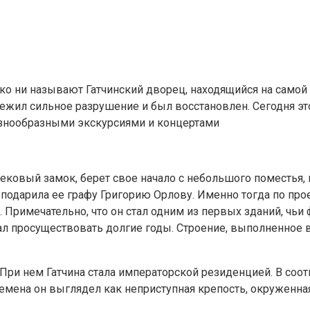
ко ни называют Гатчинский дворец, находящийся на самой 
ежил сильное разрушение и был восстановлен. Сегодня это
знообразными экскурсиями и концертами
ковый замок, берет свое начало с небольшого поместья, 
у подарила ее графу Григорию Орлову. Именно тогда по про
 Примечательно, что он стал одним из первых зданий, чь
л просуществовать долгие годы. Строение, выполненное 
 При нем Гатчина стала императорской резиденцией. В соо
времена он выглядел как неприступная крепость, окруженна