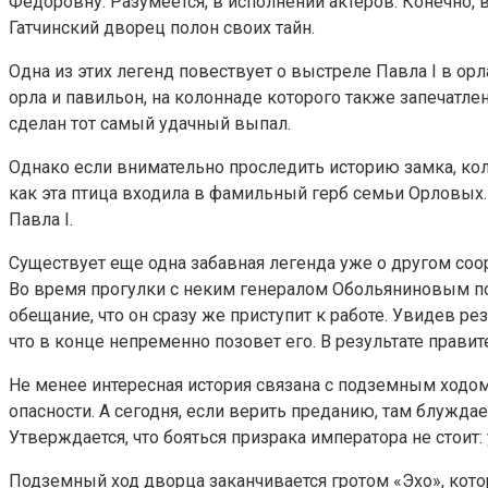
Федоровну. Разумеется, в исполнении актеров. Конечно, 
Гатчинский дворец полон своих тайн.
Одна из этих легенд повествует о выстреле Павла I в о
орла и павильон, на колоннаде которого также запечатлен
сделан тот самый удачный выпал.
Однако если внимательно проследить историю замка, кол
как эта птица входила в фамильный герб семьи Орловых.
Павла I.
Существует еще одна забавная легенда уже о другом соо
Во время прогулки с неким генералом Обольяниновым по 
обещание, что он сразу же приступит к работе. Увидев ре
что в конце непременно позовет его. В результате правите
Не менее интересная история связана с подземным ходом
опасности. А сегодня, если верить преданию, там блуждае
Утверждается, что бояться призрака императора не стоит
Подземный ход дворца заканчивается гротом «Эхо», котор