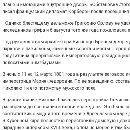
плане и имеющими внутренние дворы. «Обстановка этого 
писал французский дипломат Корберон после посещения 
Однако блестящему вельможе Григорию Орлову не удалос
наследников графа и 6 августа того же года пожаловала
Под руководством архитектора Винченцо Бренны дворец 
парковые павильоны, каменные ворота и мосты. Перед д
году Гатчина превратилась в императорскую резиденцию,
полосатыми шлагбаумами.
В ночь с 11 на 12 марта 1801 года в результате заговор
императрица Мария Федоровна. По ее завещанию, составл
Николаю I и его потомству мужского пола.
В царствование Николая I началась перестройка Гатчинск
разобраны до основания и вновь возведены. Это было с
соответствии с модой того времени в Арсенальном каре 
В Кухонном каре полностью перестроили домовую церковь
парадные интерьеры ХVIII века, но тем не менее и там 