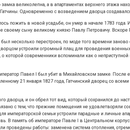
замка великолепна, а в апартаментах верхнего этажа нахо
Гатчины. Одновременно с возведением дворца создавался 
ь пожить в новой усадьбе, он умер в начале 1783 года. 
 ее своему сыну великому князю Павлу Петровичу. Вскоре
был несколько перестроен, по моде того времени заново
ворцом устроили огромный плац для проведения военных п
 о которой современники вспоминали как о неприступной 
а император Павел I был убит в Михайловском замке. Посл
енному 21 января 1827 года, Гатчинский дворец со всеми
ого дворца, и он обрел тот вид, который сохранился до на
вязано с тем, что прежние помещения не удовлетворяли с
для императорской семьи устроили парадные и личные апа
. В память об императоре Павле I в Центральном корпусе
были проведены работы: заменена система отопления, отре