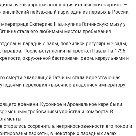
дится очень хорошая коллекция итальянских картин», —
английский пейзажный парк, один из первых в России.
Императрица Екатерина II выкупила Гатчинскую мызу у
 Гатчина стала его любимым местом пребывания.
 отделаны парадные залы, появились регулярные сады,
арадов. После вступления на престол Павла I в 1796
крепости, окруженной бастионами, рвом, караульнями и
е его смерти владелицей Гатчины стала вдовствующая
 угодьями переходил «в вечное владение» императору
стоящего времени. Кухонное и Арсенальное каре были
овременным требованиям удобства и комфорта. В
ртаменты.
 старались сохранить в неприкосновенности его покои и
монтированы паркеты, в некоторых парадных залах