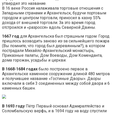
утвердил это название.
В 16 веке Россия налаживала торговые отношения с
Западными странами и Архангельск, будучи портовым
городом и центром торговли, приносил в казну 55%
дохода от внешней торговли. За это время город
отстроился и «разросся» вдоль Северной Двины.
1667 год
для Архангельска был страшным годом. Город
пришлось возводить заново из-за сильнейшего пожара
(Вы помните, что город был деревянным?), в котором
пострадали Михайло-Архангельский монастырь,
Приказные палаты, Дом Воеводы, Дом Коменданта,
дома горожан, усадьбы и церкви.
В 1668-1684 годах
было построено первое в
Архангельске каменное сооружение длиной 480 метров
и получившее название «Гостиные Дворы». Дворы
включали в себя 3 соединенных между собой двора и 6
каменных башен.
В 1693 году
Пётр Первый основал Адмиралтейство и
Соломбальскую верфь, и в 1694 году на воду спустили