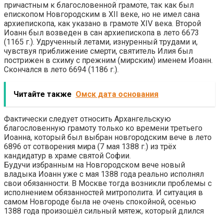
причастным к благословенной грамоте, так как был
епископом Новгородским в XII веке, но не имел сана
архиепископа, как указано в грамоте XIV века. Второй
Иоанн был возведен в сан архиепископа в лето 6673
(1165 г.). Удрученный летами, изнуренный трудами и,
чувствуя приближение смерти, святитель Илия был
пострижен в схиму с прежним (мирским) именем Иоанн.
Скончался в лето 6694 (1186 г.).
Читайте также
Омск дата основания
Фактически следует относить Архангельскую
благословенную грамоту только ко времени третьего
Иоанна, который был выбран новгородским вече в лето
6896 от сотворения мира (7 мая 1388 г.) из трёх
кандидатур в храме святой Софии.
Будучи избранным на Новгородском вече новый
владыка Иоанн уже с мая 1388 года реально исполнял
свои обязанности. В Москве тогда возникли проблемы с
исполнением обязанностей митрополита. И ситуация в
самом Новгороде была не очень спокойной, осенью
1388 года произошёл сильный мятеж, который длился