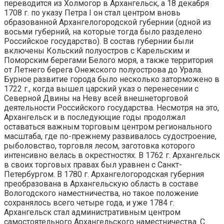
переводится из Холмогор в Архангельск, а 18 декабря
1708 г. по указу Петра I он стал центром вновь
образованной Архангелогородской губернии (одной из
восьми губерний, на которые тогда было разделено
Российское государство). В состав губернии были
включены Кольский полуостров с Карельским и
Поморским берегами Белого моря, а также территория
от Летнего берега Онежского полуострова до Урала.
Бурное развитие города было несколько заторможено в
1722 г., когда вышел царский указ о перенесении с
Северной Двины на Неву всей внешнеторговой
деятельности Российского государства. Несмотря на это,
Архангельск и в последующие годы продолжал
оставаться важным торговым центром регионального
масштаба, где по-прежнему развивалось судостроение,
рыболовство, торговля лесом, заготовка которого
интенсивно велась в окрестностях. В 1762 г. Архангельск
в своих торговых правах был уравнен с Санкт-
Петербургом. В 1780 г. Архангелогородская губерния
преобразована в Архангельскую область в составе
Вологодского наместничества, но такое положение
сохранялось всего четыре года, и уже 1784 г.
Архангельск стал административным центром
самостоятельного Архангельского наместничества. С