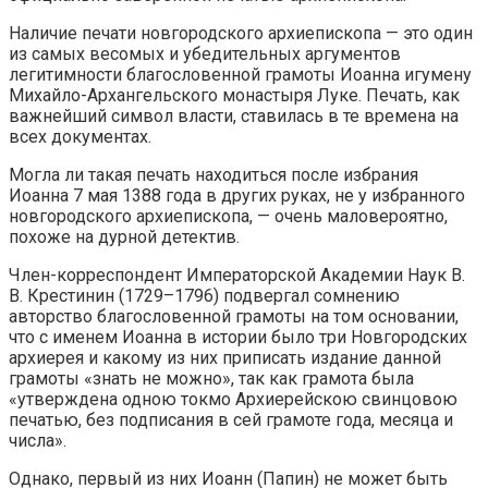
Наличие печати новгородского архиепископа — это один
из самых весомых и убедительных аргументов
легитимности благословенной грамоты Иоанна игумену
Михайло-Архангельского монастыря Луке. Печать, как
важнейший символ власти, ставилась в те времена на
всех документах.
Могла ли такая печать находиться после избрания
Иоанна 7 мая 1388 года в других руках, не у избранного
новгородского архиепископа, — очень маловероятно,
похоже на дурной детектив.
Член-корреспондент Императорской Академии Наук В.
В. Крестинин (1729–1796) подвергал сомнению
авторство благословенной грамоты на том основании,
что с именем Иоанна в истории было три Новгородских
архиерея и какому из них приписать издание данной
грамоты «знать не можно», так как грамота была
«утверждена одною токмо Архиерейскою свинцовою
печатью, без подписания в сей грамоте года, месяца и
числа».
Однако, первый из них Иоанн (Папин) не может быть