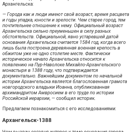
Архангельска:
— Города как и люди имеют свой возраст, время расцвета
и годы упадка, юности и зрелости. Чем старее город, тем
почтительнее отношение к нему. Официальный возраст
Архангельска сильно преуменьшен в силу разных
обстоятельств. Официальной, явно устаревшей датой
основания Архангельска считается 1584 год, когда всего
лишь была построена деревянная военная крепость в
обжитом уже не одно столетие месте. Фактически
историческое начало Архангельска относится к
появлению на
Пур-Наволоке
Михайло-Архангельского
монастыря в 1388 году, что подтверждается
документально. Важнейшим документом по начальной
истории Архангельска является благословенная грамота
новгородского владыки Иоанна, опубликованная
архимандритом Амвросием в его труде по истории
Российской иерархии
, — сообщил историк.
Предлагаем познакомиться с его исследованиями:
Архангельск-1388
Чем вызван сегодня интерес к теме основания города