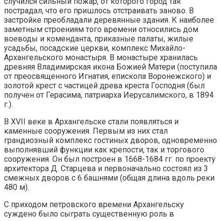
случился сильный пожар, от которого город так
пострадал, что его пришлось отстраивать заново. В
застройке преобладали деревянные здания. К наиболее
заметным строениям того времени относились дом
воеводы и коменданта, приказные палаты, жилые
усадьбы, посадские церкви, комплекс Михайло-
Архангельского монастыря. В монастыре хранилась
древняя Владимирская икона Божией Матери (поступила
от преосвященного Игнатия, епископа Воронежского) и
золотой крест с частицей древа креста Господня (был
получен от Герасима, патриарха Иерусалимского, в 1894
г.).
В XVII веке в Архангельске стали появляться и
каменные сооружения. Первым из них стал
грандиозный комплекс гостиных дворов, одновременно
выполнявший функции как крепости, так и торгового
сооружения. Он был построен в 1668-1684 гг. по проекту
архитектора Д. Старцева и первоначально состоял из 3
смежных дворов с 6 башнями (общая длина вдоль реки
480 м).
С приходом петровского времени Архангельску
суждено было сыграть существенную роль в