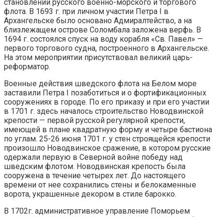
становлении русского военно-морского и торгового
флота. В 1693 г. при личном участии Петра I в
Архангельске было основано Адмиралтейство, а на
близлежащем острове Соломбала заложена верфь. В
1694 г. состоялся спуск на воду корабля «Св. Павел» —
первого торгового судна, построенного в Архангельске.
На этом мероприятии присутствовал великий царь-
реформатор.
Военные действия шведского флота на Белом море
заставили Петра I позаботиться и о фортификационных
сооружениях в городе. По его приказу и при его участии
в 1701 г. здесь началось строительство Новодвинской
крепости — первой русской регулярной крепости,
имеющей в плане квадратную форму и четыре бастиона
по углам. 25-26 июня 1701 г. у стен строящейся крепости
произошло Новодвинское сражение, в котором русские
одержали первую в Северной войне победу над
шведским флотом. Новодвинская крепость была
сооружена в течение четырех лет. До настоящего
времени от нее сохранились стены и белокаменные
ворота, украшенные декором в стиле барокко.
В 1702г. административное управление Поморьем