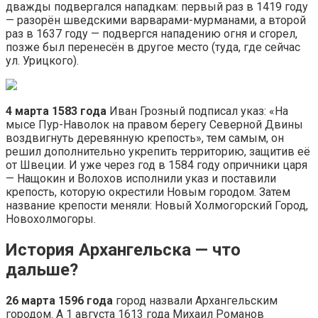
дважды подвергался нападкам: первый раз в 1419 году
— разорён шведскими варварами-мурманами, а второй
раз в 1637 году — подвергся нападению огня и сгорел,
позже был перенесён в другое место (туда, где сейчас
ул. Урицкого).
4 марта 1583 года
Иван Грозный подписал указ: «На
мысе Пур-Наволок на правом берегу Северной Двины
воздвигнуть деревянную крепость», тем самым, он
решил дополнительно укрепить территорию, защитив её
от Швеции. И уже через год в 1584 году опричники царя
— Нащокин и Волохов исполнили указ и поставили
крепость, которую окрестили Новым городом. Затем
название крепости меняли: Новый Холмогорский Город,
Новохолмогоры.
История Архангельска — что
дальше?
26 марта 1596 года
город назвали Архангельским
городом. А 1 августа 1613 года Михаил Романов