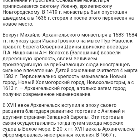
поселение и пристань. Основание монастыря
приписывается святому Иоанну, архиепископу
Новгородскому. В 1419 г. монастырь был опустошен
шведами, а в 1636 г. сгорел и после этого перенесен на
новое место.
Вокруг Михайло-Архангельского монастыря в 1583-1584
гг. по указу царя Ивана Грозного на мысе Пур-Наволок
правого берега Северной Двины двинские воеводы
П.А. Нащокин и А.Н. Волохов (Залешанин) возвели
деревянную крепость, своим величием
производившую на прибывающих сюда иностранцев
сильное впечатление. Датой основания считается 4 марта
1583 г. Первоначально крепость называлась Новый
город, Новый Холмогорский город, Новохолмогоры, а с
1613 г. — Архангельский город, а только затем город
получил современное наименование.
В XVII веке Архангельск вступил в эпоху своего
расцвета благодаря развитию торговли с Англией и
другими странами Западной Европы. Эти торговые
связи осуществлялись тогда путем захода морских
судов в Белое море. В 20-х гг. XVII века в Архангельске
сформировалась иностранная колония. В 1667 г.