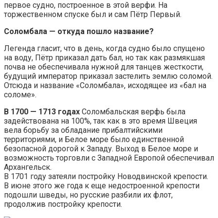
первое судно, построенное в этой верфи. На
торжественном спуске был и сам Пётр Первый.
Соломбала — откуда пошло название?
Легенда гласит, что в день, когда судно было спущено
на воду, Пётр приказал дать бал, но так как размякшая
почва не обеспечивала нужной для танцев жесткости,
будущий император приказал застелить землю соломой.
Отсюда и название «Соломбала», исходящее из «бал на
соломе».
В 1700 — 1713 годах
Соломбальская верфь была
задействована на 100%, так как в это время Швеция
вела борьбу за обладание прибалтийскими
территориями, и Белое море было единственной
безопасной дорогой к Западу. Выход в Белое море и
возможность торговли с Западной Европой обеспечивал
Архангельск.
В 1701 году затеяли постройку Новодвинской крепости.
В июне этого же года к еще недостроенной крепости
подошли шведы, но русские разбили их флот,
продолжив постройку крепости.