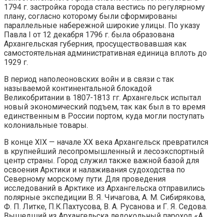
1794 г. застройка города стала вестись по регулярному
плану, согласно которому были сформированы
параллельные набережной широкие улицы. По указу
Павла I от 12 декабря 1796 г. была образована
Архангельская губерния, просуществовавшая как
самостоятельная административная единица вплоть до
1929 г.
В период наполеоновских войн и в связи с так
называемой континентальной блокадой
Великобритании в 1807-1813 гг. Архангельск испытал
новый экономический подъем, так как был в то время
единственным в России портом, куда могли поступать
колониальные товары.
В конце XIX — начале XX века Архангельск превратился
в крупнейший лесопромышленный и лесоэкспортный
центр страны. Город служил также важной базой для
освоения Арктики и налаживания судоходства по
Северному морскому пути. Для проведения
исследований в Арктике из Архангельска отправились
полярные экспедиции В. Я. Чичагова, А. М. Сибирякова,
Ф. П. Литке, П.К.Пахтусова, В. А. Русанова и Г. Я. Седова.
Вышедший из Архангельска ледокольный пароход «А.