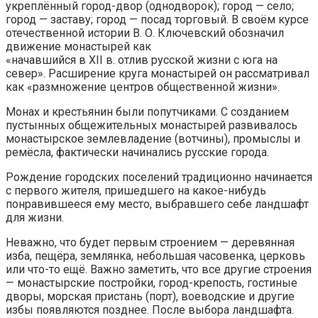
укреплённый город-двор (однодворок); город — село;
город — заставу; город — посад торговый. В своём курсе
отечественной истории В. О. Ключевский обозначил
движение монастырей как
«начавшийся в ХII в. отлив русской жизни с юга на
север». Расширение круга монастырей он рассматривал
как «размножение центров общественной жизни».
Монах и крестьянин были попутчиками. С созданием
пустынных общежительных монастырей развивалось
монастырское землевладение (вотчины), промыслы и
ремёсла, фактически начинались русские города.
Рождение городских поселений традиционно начинается
с первого жителя, пришедшего на какое-нибудь
понравившееся ему место, выбравшего себе ландшафт
для жизни.
Неважно, что будет первым строением — деревянная
изба, пещёра, землянка, небольшая часовенка, церковь
или что-то ещё. Важно заметить, что все другие строения
— монастырские постройки, город-крепость, гостиные
дворы, морская пристань (порт), воеводские и другие
избы появляются позднее. После выбора ландшафта.