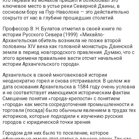
Кто первый из монахов пришел и облюбовал это
ключевое место в устье реки Северной Двины, в
сосновом бору на Пур-Наволоке — это действительно
сокрыто от нас в глубине прошедших столетий.
Профессор В. Н. Булатов отметил в своей книге по
истории Русского Cевера (1999): «Михайло-
Архангельская обитель возникла не позже второй
половины ХIV века как головной монастырь Двинской
земли в период новгородского правления. Думаю, что с
этого времени правильнее вести отсчет начальной
истории Архангельского города».
Архангельск в своей многовековой истории
неоднократно горел и снова отстраивался. В целом же
дата основания Архангельска в 1584 году очень условна
и не соответствует имеющимся историческим фактам.
Смешение понятия «города-крепости» с понятием
«города» как места сосредоточения промышленности и
торговли (посада) было обычным явлением в трудах тех
историков, которые подходили к изучению русских
городов с юридической точки зрения.
Городом для них было то поселение, которое
официально имело этот статус в данную эпоху. Так как