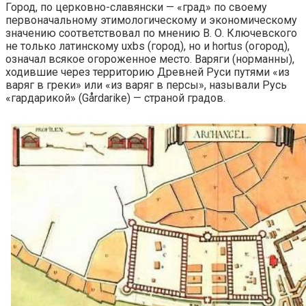
Город, по церковно-славянски — «град» по своему
первоначальному этимологическому и экономическому
значению соответствовал по мнению В. О. Ключевского
не только латинскому uxbs (город), но и hortus (огород),
означал всякое огороженное место. Варяги (норманны),
ходившие через территорию Древней Руси путями «из
варяг в греки» или «из варяг в персы», называли Русь
«гардарикой» (Gårdarike) — страной градов.