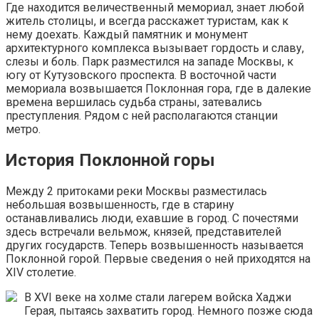
Где находится величественный мемориал, знает любой
житель столицы, и всегда расскажет туристам, как к
нему доехать. Каждый памятник и монумент
архитектурного комплекса вызывает гордость и славу,
слезы и боль. Парк разместился на западе Москвы, к
югу от Кутузовского проспекта. В восточной части
мемориала возвышается Поклонная гора, где в далекие
времена вершилась судьба страны, затевались
преступления. Рядом с ней располагаются станции
метро.
История Поклонной горы
Между 2 притоками реки Москвы разместилась
небольшая возвышенность, где в старину
останавливались люди, ехавшие в город. С почестями
здесь встречали вельмож, князей, представителей
других государств. Теперь возвышенность называется
Поклонной горой. Первые сведения о ней приходятся на
XIV столетие.
В XVI веке на холме стали лагерем войска Хаджи
Герая, пытаясь захватить город. Немного позже сюда