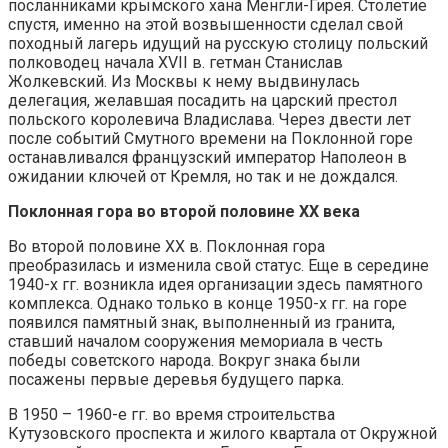
посланниками крымского хана Менгли-Гирея. Столетие
спустя, именно на этой возвышенности сделал свой
походный лагерь идущий на русскую столицу польский
полководец начала XVII в. гетман Станислав
Жолкевский. Из Москвы к нему выдвинулась
делегация, желавшая посадить на царский престол
польского королевича Владислава. Через двести лет
после событий Смутного времени на Поклонной горе
останавливался французский император Наполеон в
ожидании ключей от Кремля, но так и не дождался.
Поклонная гора во второй половине XX века
Во второй половине XX в. Поклонная гора
преобразилась и изменила свой статус. Еще в середине
1940-х гг. возникла идея организации здесь памятного
комплекса. Однако только в конце 1950-х гг. на горе
появился памятный знак, выполненный из гранита,
ставший началом сооружения мемориала в честь
победы советского народа. Вокруг знака были
посажены первые деревья будущего парка.
В 1950 – 1960-е гг. во время строительства
Кутузовского проспекта и жилого квартала от Окружной