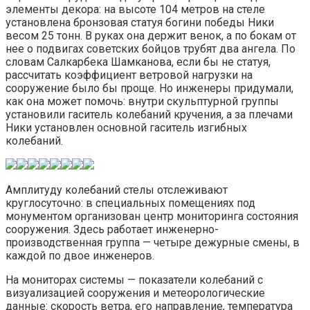
элементы декора: на высоте 104 метров на стеле
установлена бронзовая статуя богини победы Ники
весом 25 тонн. В руках она держит венок, а по бокам от
нее о подвигах советских бойцов трубят два ангела. По
словам Салкарбека Шамканова, если бы не статуя,
рассчитать коэффициент ветровой нагрузки на
сооружение было бы проще. Но инженеры придумали,
как она может помочь: внутри скульптурной группы
установили гаситель колебаний кручения, а за плечами
Ники установлен основной гаситель изгибных
колебаний.
Амплитуду колебаний стелы отслеживают
круглосуточно: в специальных помещениях под
монументом организован центр мониторинга состояния
сооружения. Здесь работает инженерно-
производственная группа — четыре дежурные смены, в
каждой по двое инженеров.
На мониторах системы — показатели колебаний с
визуализацией сооружения и метеорологические
данные: скорость ветра, его направление, температура