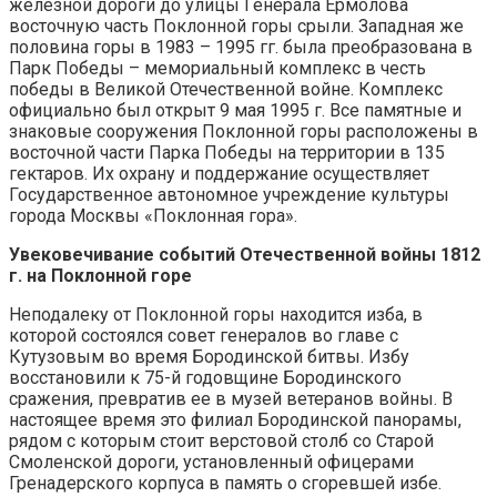
железной дороги до улицы Генерала Ермолова
восточную часть Поклонной горы срыли. Западная же
половина горы в 1983 – 1995 гг. была преобразована в
Парк Победы – мемориальный комплекс в честь
победы в Великой Отечественной войне. Комплекс
официально был открыт 9 мая 1995 г. Все памятные и
знаковые сооружения Поклонной горы расположены в
восточной части Парка Победы на территории в 135
гектаров. Их охрану и поддержание осуществляет
Государственное автономное учреждение культуры
города Москвы «Поклонная гора».
Увековечивание событий Отечественной войны 1812
г. на Поклонной горе
Неподалеку от Поклонной горы находится изба, в
которой состоялся совет генералов во главе с
Кутузовым во время Бородинской битвы. Избу
восстановили к 75-й годовщине Бородинского
сражения, превратив ее в музей ветеранов войны. В
настоящее время это филиал Бородинской панорамы,
рядом с которым стоит верстовой столб со Старой
Смоленской дороги, установленный офицерами
Гренадерского корпуса в память о сгоревшей избе.