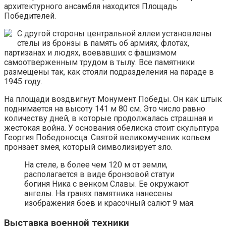
архитектурного ансамбля находится Площадь
Победителей.
С другой стороны центральной аллеи установлены
стелы из бронзы в память об армиях, флотах,
партизанах и людях, воевавших с фашизмом
самоотверженным трудом в тылу. Все памятники
размещены так, как стояли подразделения на параде в
1945 году.
На площади воздвигнут Монумент Победы. Он как штык
поднимается на высоту 141 м 80 см. Это число равно
количеству дней, в которые продолжалась страшная и
жестокая война. У основания обелиска стоит скульптура
Георгия Победоносца. Святой великомученик копьем
пронзает змея, который символизирует зло.
На стеле, в более чем 120 м от земли,
располагается в виде бронзовой статуи
богиня Ника с венком Славы. Ее окружают
ангелы. На гранях памятника нанесены
изображения боев и красочный салют 9 мая.
Выставка военной техники