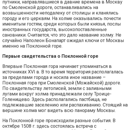
путники, направлявшиеся в давние времена в Москву
по Смоленской дороге, останавливались на
возвышенности неподалеку от столицы и кланялись
городу и его церквям. На холме оказывались почести
именитым гостям, среди которых были князья, послы
иностранных государств, высокопоставленные
сановники. Считается, что это дало название холму. Не
случайно Наполеон Бонапарт ожидал ключи от Москвы
именно на Поклонной горе.
Первые свидетельства о Поклонной горе
Впервые Поклонная гора начинает упоминаться в
источниках XVI в. В то время территория располагалась
за пределами города и носила иное название –
Поклонная гора при Смоленской (Можайской) дороге.
По свидетельству летописей, земли с заливными
лугами вокруг холма принадлежали селу Троице-
Голенищево. Здесь располагались пастбища, не
подлежавшие заселению или распахиванию. Стоящий на
вершине холма мог видеть всю панораму Москвы.
На Поклонной горе происходили разные события. В
октябре 1508 г. здесь состоялась встреча с