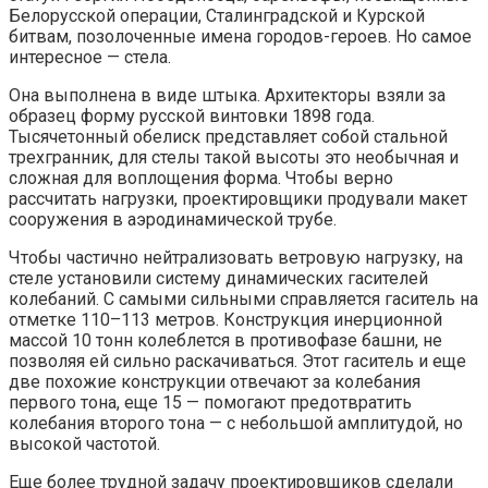
Белорусской операции, Сталинградской и Курской
битвам, позолоченные имена городов-героев. Но самое
интересное — стела.
Она выполнена в виде штыка. Архитекторы взяли за
образец форму русской винтовки 1898 года.
Тысячетонный обелиск представляет собой стальной
трехгранник, для стелы такой высоты это необычная и
сложная для воплощения форма. Чтобы верно
рассчитать нагрузки, проектировщики продували макет
сооружения в аэродинамической трубе.
Чтобы частично нейтрализовать ветровую нагрузку, на
стеле установили систему динамических гасителей
колебаний. С самыми сильными справляется гаситель на
отметке 110–113 метров. Конструкция инерционной
массой 10 тонн колеблется в противофазе башни, не
позволяя ей сильно раскачиваться. Этот гаситель и еще
две похожие конструкции отвечают за колебания
первого тона, еще 15 — помогают предотвратить
колебания второго тона — с небольшой амплитудой, но
высокой частотой.
Еще более трудной задачу проектировщиков сделали