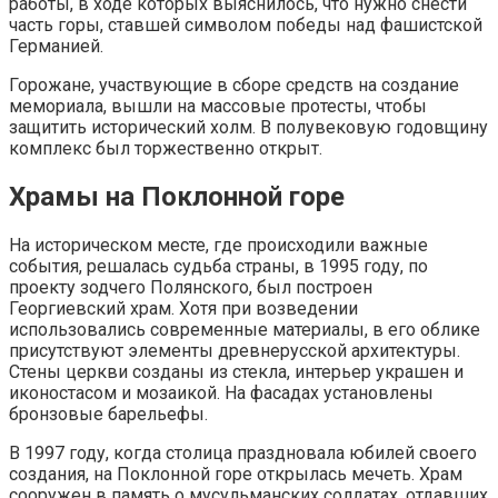
работы, в ходе которых выяснилось, что нужно снести
часть горы, ставшей символом победы над фашистской
Германией.
Горожане, участвующие в сборе средств на создание
мемориала, вышли на массовые протесты, чтобы
защитить исторический холм. В полувековую годовщину
комплекс был торжественно открыт.
Храмы на Поклонной горе
На историческом месте, где происходили важные
события, решалась судьба страны, в 1995 году, по
проекту зодчего Полянского, был построен
Георгиевский храм. Хотя при возведении
использовались современные материалы, в его облике
присутствуют элементы древнерусской архитектуры.
Стены церкви созданы из стекла, интерьер украшен и
иконостасом и мозаикой. На фасадах установлены
бронзовые барельефы.
В 1997 году, когда столица праздновала юбилей своего
создания, на Поклонной горе открылась мечеть. Храм
сооружен в память о мусульманских солдатах, отдавших