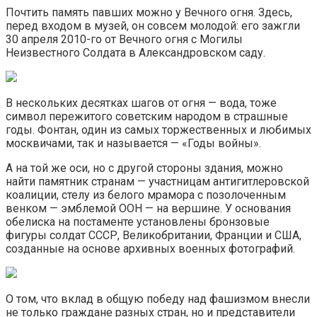
Почтить память павших можно у Вечного огня. Здесь,
перед входом в музей, он совсем молодой: его зажгли
30 апреля 2010-го от Вечного огня с Могилы
Неизвестного Солдата в Александровском саду.
В нескольких десятках шагов от огня — вода, тоже
символ пережитого советским народом в страшные
годы. Фонтан, один из самых торжественных и любимых
москвичами, так и называется — «Годы войны».
А на той же оси, но с другой стороны здания, можно
найти памятник странам — участницам антигитлеровской
коалиции, стелу из белого мрамора с позолоченным
венком — эмблемой ООН — на вершине. У основания
обелиска на постаменте установлены бронзовые
фигуры солдат СССР, Великобритании, Франции и США,
созданные на основе архивных военных фотографий.
О том, что вклад в общую победу над фашизмом внесли
не только граждане разных стран, но и представители