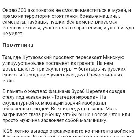
Около 300 экспонатов не смогли вместиться в музей, и
прямо на территории стоят танки, боевые машины,
самолеты, гаубицы, пушки. Вся демонстрируемая
военная техника, участвовала в сражениях, и уже никуда
не уедет.
Памятники
Там, где Кутузовский проспект пересекает Минскую
улицу, установлен постамент из гранита. На нем
возвышаются три скульптуры – богатырь из русских
сказок и 2 солдата – участники двух Отечественных
войн.
В память о жертвах фашизма Зураб Церетели создал
стелу под названием «Трагедия народов». На
скульптурной композиции зодчий изобразил
обнаженных людей. Всех их ведут на казнь. Мать
закрывает глаза ребенку, чтобы он не боялся. Отец или
просто мужчина заслоняет собой мальчишку.
К 25-летию вывода ограниченного контингента войск из
Афганистана был открыт памятник советским солдатам.