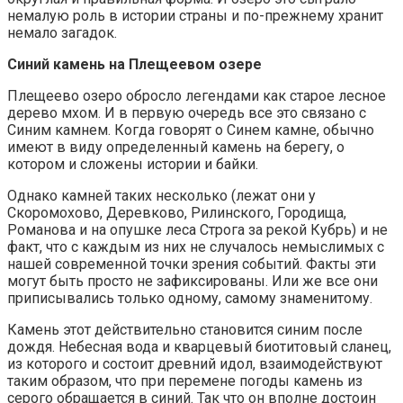
немалую роль в истории страны и по-прежнему хранит
немало загадок.
Синий камень на Плещеевом озере
Плещеево озеро обросло легендами как старое лесное
дерево мхом. И в первую очередь все это связано с
Синим камнем. Когда говорят о Синем камне, обычно
имеют в виду определенный камень на берегу, о
котором и сложены истории и байки.
Однако камней таких несколько (лежат они у
Скоромохово, Деревково, Рилинского, Городища,
Романова и на опушке леса Строга за рекой Кубрь) и не
факт, что с каждым из них не случалось немыслимых с
нашей современной точки зрения событий. Факты эти
могут быть просто не зафиксированы. Или же все они
приписывались только одному, самому знаменитому.
Камень этот действительно становится синим после
дождя. Небесная вода и кварцевый биотитовый сланец,
из которого и состоит древний идол, взаимодействуют
таким образом, что при перемене погоды камень из
серого обращается в синий. Так что он вполне достоин