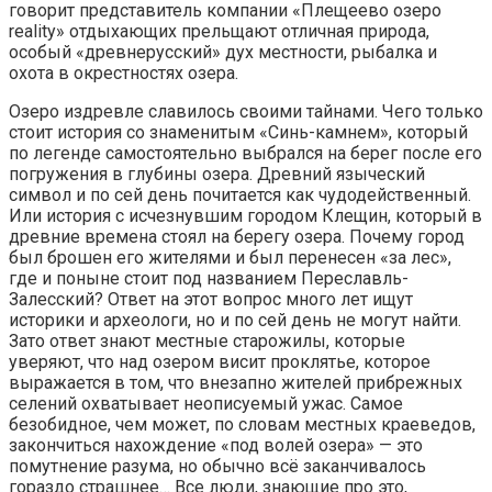
говорит представитель компании «Плещеево озеро
reality» отдыхающих прельщают отличная природа,
особый «древнерусский» дух местности, рыбалка и
охота в окрестностях озера.
Озеро издревле славилось своими тайнами. Чего только
стоит история со знаменитым «Синь-камнем», который
по легенде самостоятельно выбрался на берег после его
погружения в глубины озера. Древний языческий
символ и по сей день почитается как чудодейственный.
Или история с исчезнувшим городом Клещин, который в
древние времена стоял на берегу озера. Почему город
был брошен его жителями и был перенесен «за лес»,
где и поныне стоит под названием Переславль-
Залесский? Ответ на этот вопрос много лет ищут
историки и археологи, но и по сей день не могут найти.
Зато ответ знают местные старожилы, которые
уверяют, что над озером висит проклятье, которое
выражается в том, что внезапно жителей прибрежных
селений охватывает неописуемый ужас. Самое
безобидное, чем может, по словам местных краеведов,
закончиться нахождение «под волей озера» — это
помутнение разума, но обычно всё заканчивалось
гораздо страшнее… Все люди, знающие про это,