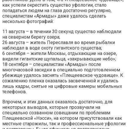
как успели окрестить существо уфологии, стало
попадаться людям на глаза достаточно регулярно,
специалистам «Армады» даже удалось сделать
несколько фотографий:
11 августа – в течении 30 секунд существо наблюдали
на северном берегу озера;
26 августа – житель Переславля во время рыбалки
наблюдал в воде охоту гигантского существа;
6 сентября – жители Москвы, отдыхающие на озере,
видели гигантские щупальца, «закрывающие небо»;
18 сентября – специалистам «Армады» после
многочасовой засидки в специально подготовленном
убежище удалось заснять «Плещеевское чудовище». К
сожалению пленка оказалась засвеченной и удались
лишь кадры, снятые на цифровые камеры мобильных
телефонов.
Впрочем, и этих данных оказалось достаточно, для
некоторых выводов, которые прозвучали на
специально созванном совещании по проблемам
Плещеевской «Нэсси», на котором присутствовали как
местные старожилы, так и профессиональные уфологии