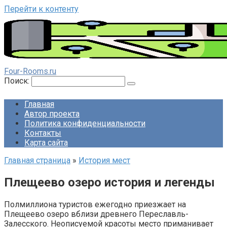
Перейти к контенту
Four-Rooms.ru
Поиск:
Главная
Автор проекта
Политика конфиденциальности
Контакты
Карта сайта
Главная страница
»
История мест
Плещеево озеро история и легенды
Полмиллиона туристов ежегодно приезжает на
Плещеево озеро вблизи древнего Переславль-
Залесского. Неописуемой красоты место приманивает