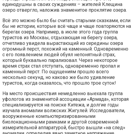
единодушны в своих суждениях – жителей Клещина
озеро отвергло, наложив знаменитое проклятие озера.
Всё это можно было бы считать старыми сказками, если
бы не истории, которые всё чаще и чаще повторяются на
берегах озера. Например, в июле этого года группа
туристов из Москвы, отдыхающая на берегу озера,
отчетливо увидела вырастающий из середины озера
огромный перст, похожий на каменный. Одновременно
с его появлением людей обуял непонятный страх,
который буквально парализовал. Через некоторое
время страх стал отступать, одновременно пропал и
каменный перст. По ощущениям прошло всего
несколько секунд, но каково же было удивление
туристов, когда оказалось, что прошло трое суток!
На место происшествия немедленно выехала группа
уфологов из знаменитой ассоциации «Армада», которая
специализируется на поиске Китежа, и долгие годы
изучала аномалии волжских Жигулей. Исследователи,
вооруженные компьютеризированными
биолокационными рамками и другой современной
измерительной аппаратурой, быстро вышли «на след»
аномалии, определив явно заметное напряжение