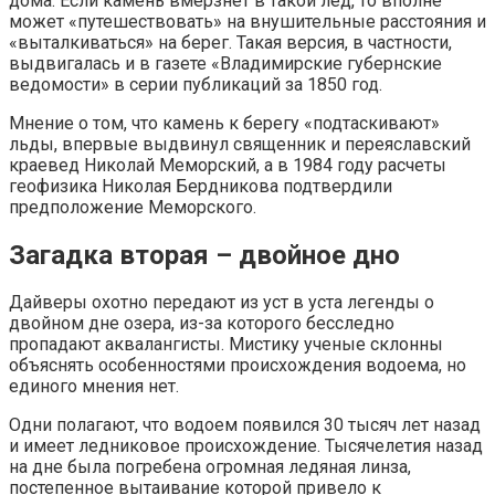
дома. Если камень вмерзнет в такой лед, то вполне
может «путешествовать» на внушительные расстояния и
«выталкиваться» на берег. Такая версия, в частности,
выдвигалась и в газете «Владимирские губернские
ведомости» в серии публикаций за 1850 год.
Мнение о том, что камень к берегу «подтаскивают»
льды, впервые выдвинул священник и переяславский
краевед Николай Меморский, а в 1984 году расчеты
геофизика Николая Бердникова подтвердили
предположение Меморского.
Загадка вторая – двойное дно
Дайверы охотно передают из уст в уста легенды о
двойном дне озера, из-за которого бесследно
пропадают аквалангисты. Мистику ученые склонны
объяснять особенностями происхождения водоема, но
единого мнения нет.
Одни полагают, что водоем появился 30 тысяч лет назад
и имеет ледниковое происхождение. Тысячелетия назад
на дне была погребена огромная ледяная линза,
постепенное вытаивание которой привело к