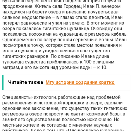
буквально через несколько недель история получила
продолжение. Житель села Городец Иван П. вечером
находился на берегу озера и внезапно почувствовал
сильное недомогание – в глазах стало двоиться, Иван
потерял равновесие и упал на землю. В этот момент из
озера показались гигантские щупальца. Очевидцу они
показались похожими на чудовищных размеров кабель.
Одновременно по озеру пошли серьёзные волны. Иван
посмотрел в точку, которая стала местом появления и
волн и щупалец и увидел неизвестное существо
гигантских размеров. По описанию Ивана длина
туловища существа приближалась к 100 с лишним
метрам, а его высота над уровнем воды – к 10.
Читайте также
Мгу история создания кратко
Специалисты-ихтиологи, работающие над проблемой
размножения иглоголовой корюшки в озере, сделали
однозначное заключение, что существу таких гигантских
размеров в озере попросту не хватит кормовой базы, а
значит его существование полностью исключено. Но
местные жители не согласны с мнением научных
работников. Дело в том, что «Плещеевское чудовище»,