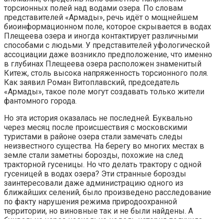
торсионных полей над водами озера. По словам
представителей «Армады», речь идёт о мощнейшем
биоинформационном поле, которое скрывается в водах
Плещеева озера и иногда контактирует различными
способами с людьми. У представителей уфологической
ассоциации даже возникло предположение, что именно
в глубинах Плещеева озера расположен знаменитый
Китеж, столь высока напряженность торсионного поля.
Как заявил Роман Витоплавский, председатель
«Армады», такое поле могут создавать только жители
фантомного города.
Но эта история оказалась не последней. Буквально
через месяц после происшествия с московскими
туристами в районе озера стали замечать следы
неизвестного существа. На берегу во многих местах в
земле стали заметны борозды, похожие на след
тракторной гусеницы. Но что делать трактору с одной
гусеницей в водах озера? Эти странные борозды
заинтересовали даже администрацию одного из
ближайших селений, было произведено расследование
по факту нарушения режима природоохранной
территории, но виновные так и не были найдены. А