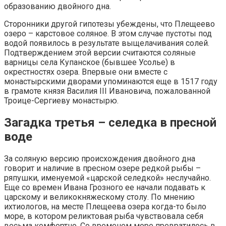
образованию двойного дна.
Сторонники другой гипотезы убеждены, что Плещеево
озеро – карстовое соляное. В этом случае пустоты под
водой появилось в результате выщелачивания солей.
Подтверждением этой версии считаются соляные
варницы села Купанское (бывшее Усолье) в
окрестностях озера. Впервые они вместе с
монастырскими дворами упоминаются еще в 1517 году
в грамоте князя Василия III Ивановича, пожалованной
Троице-Сергиеву монастырю.
Загадка третья – селедка в пресной
воде
За соляную версию происхождения двойного дна
говорит и наличие в пресном озере редкой рыбы –
ряпушки, именуемой «царской селедкой» неслучайно.
Еще со времен Ивана Грозного ее начали подавать к
царскому и великокняжескому столу. По мнению
ихтиологов, на месте Плещеева озера когда-то было
море, в котором реликтовая рыба чувствовала себя
весьма комфортно. Со временем море превратилось в