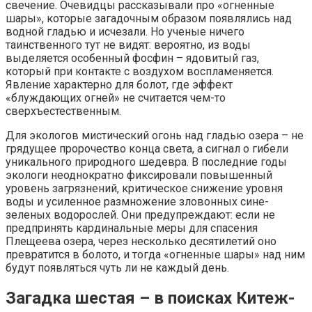
свечение. Очевидцы рассказывали про «огненные
шары», которые загадочным образом появлялись над
водной гладью и исчезали. Но ученые ничего
таинственного тут не видят: вероятно, из воды
выделяется особенный фосфин – ядовитый газ,
который при контакте с воздухом воспламеняется.
Явление характерно для болот, где эффект
«блуждающих огней» не считается чем-то
сверхъестественным.
Для экологов мистический огонь над гладью озера – не
грядущее пророчество конца света, а сигнал о гибели
уникального природного шедевра. В последние годы
экологи неоднократно фиксировали повышенный
уровень загрязнений, критическое снижение уровня
воды и усиленное размножение зловонных сине-
зеленых водорослей. Они предупреждают: если не
предпринять кардинальные меры для спасения
Плещеева озера, через несколько десятилетий оно
превратится в болото, и тогда «огненные шары» над ним
будут появляться чуть ли не каждый день.
Загадка шестая – в поисках Китеж-