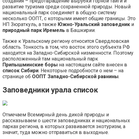
создания – предотвращение вырубки горной тайги и
развитие туризма среди сохраненной природы. Новый
национальный парк соединяет в общую систему
несколько ООПТ, с которыми имеет общие границы. Это
НП Зюраткуль, а также
Южно-Уральский заповедник
и
природный парк Иремель
в Башкирии.
Также к Уральскому региону относится Свердловская
область. Тонкость в том, что восток этого субъекта РФ
находится на Западно-Сибирской низменности. Поэтому
расположенный там национальный парк
Припышминские боры
на настоящем сайте внесен в
список Сибири
. Некоторые подробности о нем – на
странице об
ООПТ Западно-Сибирской равнины
.
Заповедники урала список
Отмечаем Всемирный день дикой природы и
рассказываем о шести заповедниках и национальных
парках региона, в которых развивается экотуризм, а
значит, туда можно отправиться в выходные.