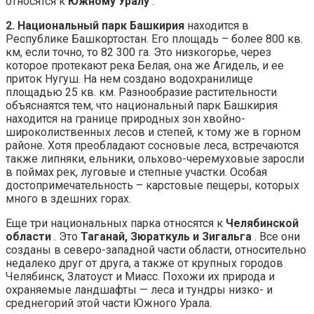
относятся к
Южному Уралу
.
2. Национальный парк Башкирия
находится в
Республике Башкортостан. Его площадь – более 800 кв.
км, если точно, то 82 300 га. Это низкогорье, через
которое протекают река Белая, она же Агидель, и ее
приток Нугуш. На нем создано водохранилище
площадью 25 кв. км. Разнообразие растительности
объяснаятся тем, что национальный парк Башкирия
находится на границе природных зон хвойно-
широколиственных лесов и степей, к тому же в горном
районе. Хотя преобладают сосновые леса, встречаются
также липняки, ельники, ольхово-черемуховые заросли
в поймах рек, луговые и степные участки. Особая
достопримечательность – карстовые пещеры, которых
много в здешних горах.
Еще три национальных парка относятся к
Челябинской
области
. Это
Таганай, Зюраткуль и Зигальга
. Все они
созданы в северо-западной части области, относительно
недалеко друг от друга, а также от крупных городов
Челябинск, Златоуст и Миасс. Похожи их природа и
охраняемые ландшафты — леса и тундры низко- и
среднегорий этой части Южного Урала.