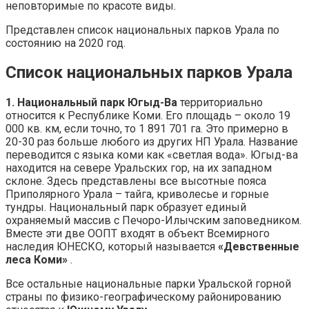
неповторимые по красоте виды.
Представлен список национальных парков Урала по
состоянию на 2020 год.
Список национальных парков Урала
1. Национальный парк Югыд-Ва
территориально
относится к Республике Коми. Его площадь – около 19
000 кв. км, если точно, то 1 891 701 га. Это примерно в
20-30 раз больше любого из других НП Урала. Название
переводится с языка коми как «светлая вода». Югыд-ва
находится на севере Уральских гор, на их западном
склоне. Здесь представлены все высотные пояса
Приполярного Урала – тайга, криволесье и горные
тундры. Национальный парк образует единый
охраняемый массив с Печоро-Илычским заповедником.
Вместе эти две ООПТ входят в объект Всемирного
наследия ЮНЕСКО, который называется
«Девственные
леса Коми»
.
Все остальные национальные парки Уральской горной
страны по физико-географическому районированию