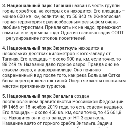
3. Национальный парк Таганай
назван в честь группы
горных хребтов, на которых он находится. Его площадь –
менее 600 кв. км, если точно, то 56 843 га. Живописная
горная территория с разнообразным рельефом очень
любима туристами. Привлекать их не надо, приезжают
сами во все времена года. Одна из главных задач ООПТ
– регулирование потоков посетителей.
4. Национальный парк Зюраткуль
находится в
нескольких десятках километров к юго-западу от
Таганая. Его площадь – около 900 кв. км. если точно, то
88 249 га. Название дало горное озеро. Правда оно не
совсем озеро, а водохранилище. Оно приняло
современный вид после того, как река Большая Сатка
была перегорожена плотиной. Озеро является основным
местом притяжения туристов.
5. Национальный парк Зигальга
создан
постановлением правительства Российской Федерации
№ 1465 от 18 ноября 2019 года, то есть совсем недавно.
Его площадь – около 450 кв. км, если точно, то 45 661,8
га. Находится он к юго-западу от НП Зюраткуль.
Название взято от горного хребта Зигальга. Задачи