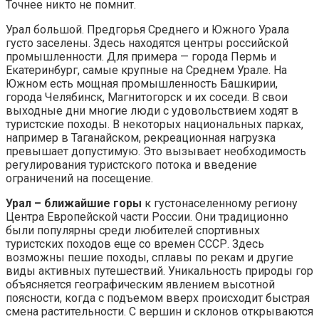
Точнее никто не помнит.
Урал большой. Предгорья Среднего и Южного Урала
густо заселены. Здесь находятся центры российской
промышленности. Для примера — города Пермь и
Екатеринбург, самые крупные на Среднем Урале. На
Южном есть мощная промышленность Башкирии,
города Челябинск, Магнитогорск и их соседи. В свои
выходные дни многие люди с удовольствием ходят в
туристские походы. В некоторых национальных парках,
например в Таганайском, рекреационная нагрузка
превышает допустимую. Это вызывает необходимость
регулирования туристского потока и введение
ограничений на посещение.
Урал – ближайшие горы
к густонаселенному региону
Центра Европейской части России. Они традиционно
были популярны среди любителей спортивных
туристских походов еще со времен СССР. Здесь
возможны пешие походы, сплавы по рекам и другие
виды активных путешествий. Уникальность природы гор
объясняется географическим явлением высотной
поясности, когда с подъемом вверх происходит быстрая
смена растительности. С вершин и склонов открываются