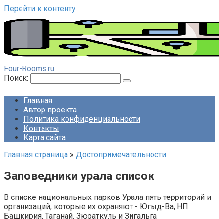
Перейти к контенту
Four-Rooms.ru
Поиск:
Главная
Автор проекта
Политика конфиденциальности
Контакты
Карта сайта
Главная страница
»
Достопримечательности
Заповедники урала список
В списке национальных парков Урала пять территорий и
организаций, которые их охраняют - Югыд-Ва, НП
Башкирия, Таганай, Зюраткуль и Зигальга