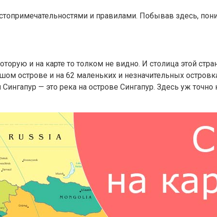
топримечательностями и правилами. Побывав здесь, поним
которую и на карте то толком не видно. И столица этой ст
льшом острове и на 62 маленьких и незначительных остров
Сингапур — это река на острове Сингапур. Здесь уж точно н