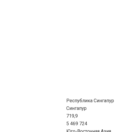
Республика Сингапур
Сингапур
719,9
5 469 724
Юго-Восточная Азия