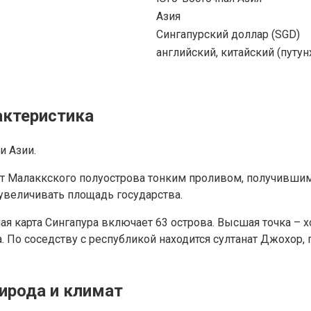
Азия
Сингапурский доллар (SGD)
английский, китайский (путун
актеристика
и Азии.
 от Малаккского полуострова тонким проливом, получившим
увеличивать площадь государства.
ая карта Сингапура включает 63 острова. Высшая точка – хо
а. По соседству с республикой находится султанат Джохор
рирода и климат