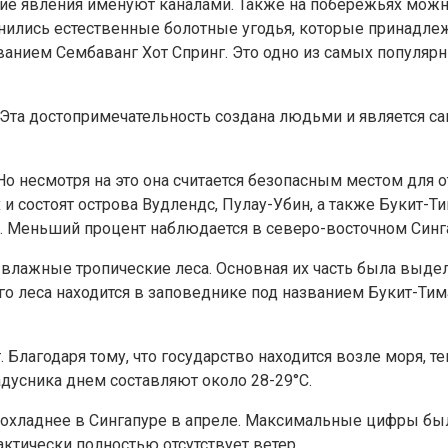
акие явления именуют каналами. Также на побережьях мо
нились естественные болотные угодья, которые принадлеж
анием Сембаванг Хот Спринг. Это одно из самых популярн
 Эта достопримечательность создана людьми и является 
Но несмотря на это она считается безопасным местом для
 состоят острова Вудлендс, Пулау-Убин, а также Букит-Ти
ти. Меньший процент наблюдается в северо-восточном Синг
влажные тропические леса. Основная их часть была выдел
ого леса находится в заповеднике под названием Букит-Тим
. Благодаря тому, что государство находится возле моря,
дусника днем составляют около 28-29°С.
охладнее в Сингапуре в апреле. Максимальные цифры были
актически полностью отсутствует ветер.