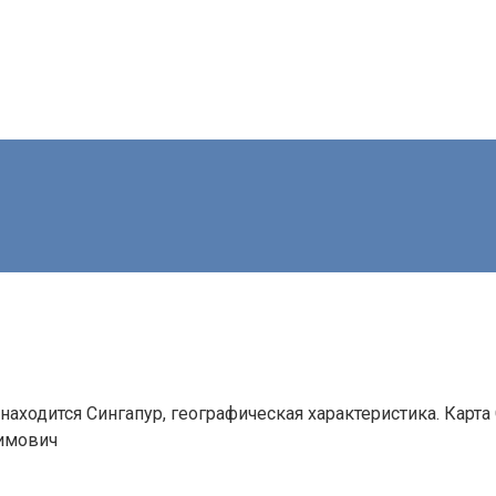
е находится Сингапур, географическая характеристика. Кар
имович