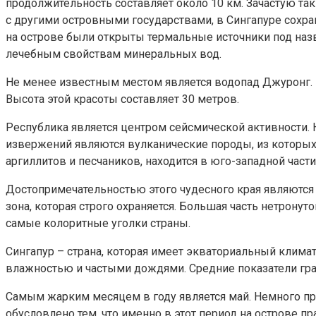
продолжительность составляет около 10 км. Зачастую т
с другими островными государствами, в Сингапуре сохра
на острове были открыты термальные источники под назв
лечебным свойствам минеральных вод.
Не менее известным местом является водопад Джуронг.
Высота этой красоты составляет 30 метров.
Республика является центром сейсмической активности. 
извержений являются вулканические породы, из которых и
аргиллитов и песчаников, находится в юго-западной час
Достопримечательностью этого чудесного края являются 
зона, которая строго охраняется. Большая часть нетронут
самые колоритные уголки страны.
Сингапур – страна, которая имеет экваториальный климат
влажностью и частыми дождями. Средние показатели гра
Самым жарким месяцем в году является май. Немного пр
обусловлено тем, что именно в этот период на острове пр