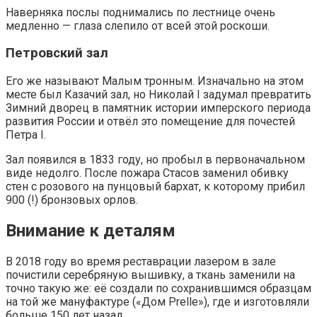
Наверняка послы поднимались по лестнице очень
медленно — глаза слепило от всей этой роскоши.
Петровский зал
Его же называют Малым тронным. Изначально на этом
месте был Казачий зал, но Николай I задумал превратить
Зимний дворец в памятник истории имперского периода
развития России и отвёл это помещение для почестей
Петра I.
Зал появился в 1833 году, но пробыл в первоначальном
виде недолго. После пожара Стасов заменил обивку
стен с розового на пунцовый бархат, к которому прибил
900 (!) бронзовых орлов.
Внимание к деталям
В 2018 году во время реставрации лазером в зале
почистили серебряную вышивку, а ткань заменили на
точно такую же: её создали по сохранившимся образцам
на той же мануфактуре («Дом Prelle»), где и изготовляли
больше 150 лет назад.