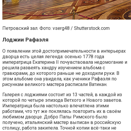
Петровский зал. Фото: vserg48 / Shutterstock.com
Лоджии Рафаэля
О появлении этой достопримечательности в интерьерах
дворца есть целая легенда: осенью 1778 года
императрица Екатерина II почувствовала недомогание и
решила развеять хандру изучением альбома с
гравюрами, до которого раньше не доходили руки. В
этом альбоме она увидела, как ученики Рафаэля по
рисункам великого мастера расписали Ватикан.
Галерея с лоджиями состоит из 13 частей, в каждой из
которой по четыре эпизода Ветхого и Нового заветов.
Императрица была настолько впечатлена этими
работами, что тут же поклялась повторить их в своём
любимом дворце. Добро Папы Римского было
получено, итальянский мастер выписан в российскую
столицу, работа закипела. Точной копии всё-таки не