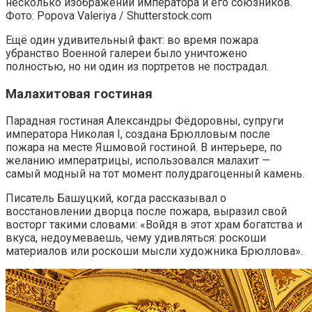
несколько изображений императора и его союзников.
Фото: Popova Valeriya / Shutterstock.com
Ещё один удивительный факт: во время пожара
убранство Военной галереи было уничтожено
полностью, но ни один из портретов не пострадал.
Малахитовая гостиная
Парадная гостиная Александры Фёдоровны, супруги
императора Николая I, создана Брюлловым после
пожара на месте Яшмовой гостиной. В интерьере, по
желанию императрицы, использовался малахит —
самый модный на тот момент полудрагоценный камень.
Писатель Башуцкий, когда рассказывал о
восстановлении дворца после пожара, выразил свой
восторг такими словами: «Войдя в этот храм богатства и
вкуса, недоумеваешь, чему удивляться: роскоши
материалов или роскоши мысли художника Брюллова».