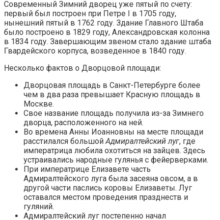
Современный Зимний дворец уже пятый по счету:
первый был построен при Петре I в 1705 году,
нынешний пятый в 1762 году. Здание Главного Штаба
было построено в 1829 году, Александровская колонна
в 1834 году. Завершающим звеном стало здание штаба
Гвардейского корпуса, возведенное в 1840 году.
Несколько фактов о Дворцовой площади:
Дворцовая площадь в Санкт-Петербурге более
чем в два раза превышает Красную площадь в
Москве.
Свое название площадь получила из-за Зимнего
дворца, расположенного на ней.
Во времена Анны Иоанновны на месте площади
расстилался большой
Адмиралтейский луг
, где
императрица любила охотиться на зайцев. Здесь
устраивались народные гулянья с фейерверками.
При императрице Елизавете часть
Адмиралтейского луга была засеяна овсом, а в
другой части паслись коровы Елизаветы. Луг
оставался местом проведения празднеств и
гуляний.
Адмиралтейский луг постепенно начал