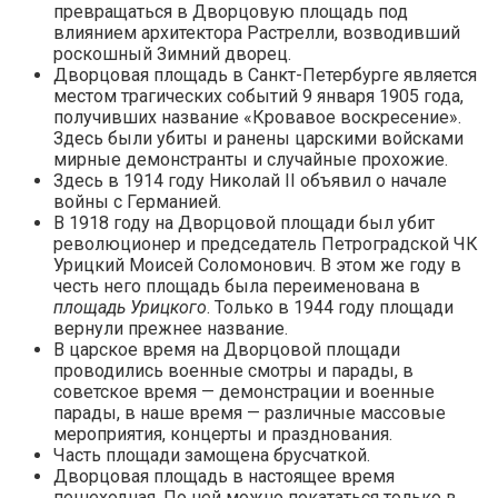
превращаться в Дворцовую площадь под
влиянием архитектора Растрелли, возводивший
роскошный Зимний дворец.
Дворцовая площадь в Санкт-Петербурге является
местом трагических событий 9 января 1905 года,
получивших название «Кровавое воскресение».
Здесь были убиты и ранены царскими войсками
мирные демонстранты и случайные прохожие.
Здесь в 1914 году Николай II объявил о начале
войны с Германией.
В 1918 году на Дворцовой площади был убит
революционер и председатель Петроградской ЧК
Урицкий Моисей Соломонович. В этом же году в
честь него площадь была переименована в
площадь Урицкого
. Только в 1944 году площади
вернули прежнее название.
В царское время на Дворцовой площади
проводились военные смотры и парады, в
советское время — демонстрации и военные
парады, в наше время — различные массовые
мероприятия, концерты и празднования.
Часть площади замощена брусчаткой.
Дворцовая площадь в настоящее время
пешеходная. По ней можно покататься только в