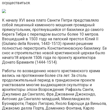
осуществиться.
К началу XVI века плато Санкти Петри представляло
собой лишенный каменного мощения громадный
прямоугольник, протянувшийся от базилики до самого
берега Тибра с перепадом высоты более 10 метров.
Взошедший в 1503 году на папский престол Юлий II
(Giuliano della Rovere, 1443-1513) принял решение
полностью перестроить Константиновскую базилику. Ее
снос и строительство новой христианской церкви было
начато18 апреля 1506 года по проекту архитектора
Донато Браманте (1444-1514).
Работы по возведению нового христианского храма
велись на протяжении более ста лет. За столь
продолжительный период в грандиозном проекте
участвовали многие выдающиеся скульпторы и
архитекторы эпохи Возрождения: Рафаэль Санти,
Джулиано да Сангалло, Фра Джованни Джокондо,
Антонио да Сангалло-младший, Микеланджело
Буонарроти, Пирро Лигорио, Яколо Бароцци да Виньола,
Джакомо делла Порта, Доменико Фонтана, Карло