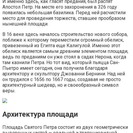
И именно здесь, как гласят предания, был распят
Апостол Петр. На месте его захоронения в 326 году
появилась небольшая базилика. Перед ней расчистили
место для проведения торжеств, ставшее прообразом
нынешней площади.
В 16 веке здесь началось строительство нового собора,
поближе к которому переместили огромный обелиск,
привезенный из Египта еще Калигулой. Именно этот
обелиск является самым древним элементом площади,
ведь по преданиям он уже стоял в садах Нерона, когда
там казнили Петра. Но тот вид, который пьяцца Сан-
Пьетро имеет сегодня, она получила благодаря
архитектору и скульптору Джованни Бернини. Над ней
он трудился с 1656 по 1667 годы, создавая не просто
архитектурный шедевр, но и своеобразный символ
веры.
Архитектура площади
Площадь Святого Петра состоит из двух геометрически
выверенных частей — овальной и трапециевидной,