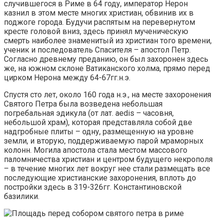
случившегося в Риме в 64 году, император Нерон
казнил в этом месте многих христиан, обвинив их в
поджоге города. Будучи распятым на перевернутом
кресте головой вниз, здесь принял мученическую
смерть наиболее знаменитый из христиан того времени,
ученик и последователь Спасителя – апостол Петр.
Согласно древнему преданию, он был захоронен здесь
же, на южном склоне Ватиканского холма, прямо перед
цирком Нерона между 64-67гг.н.э.
Спустя сто лет, около 160 года н.э., на месте захоронения
Святого Петра была возведена небольшая
погребальная эдикула (от лат. aedis – часовня,
небольшой храм), которая представляла собой две
надгробные плиты – одну, размещенную на уровне
земли, и вторую, поддерживаемую парой мраморных
колонн. Могила апостола стала местом массового
паломничества христиан и центром будущего некрополя
– в течение многих лет вокруг нее стали размещать все
последующие христианские захоронения, вплоть до
постройки здесь в 319-326гг. Константиновской
базилики.