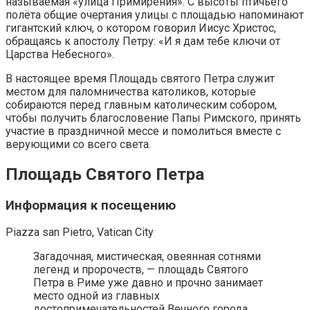
называемая «улица Примирения». С высоты птичьего
полёта общие очертания улицы с площадью напоминают
гигантский ключ, о котором говорил Иисус Христос,
обращаясь к апостолу Петру: «И я дам тебе ключи от
Царства Небесного».
В настоящее время Площадь святого Петра служит
местом для паломничества католиков, которые
собираются перед главным католическим собором,
чтобы получить благословение Папы Римского, принять
участие в праздничной мессе и помолиться вместе с
верующими со всего света.
Площадь Святого Петра
Информация к посещению
Piazza san Pietro, Vatican City
Загадочная, мистическая, овеянная сотнями
легенд и пророчеств, — площадь Святого
Петра в Риме уже давно и прочно занимает
место одной из главных
достопримечательностей Вечного города.