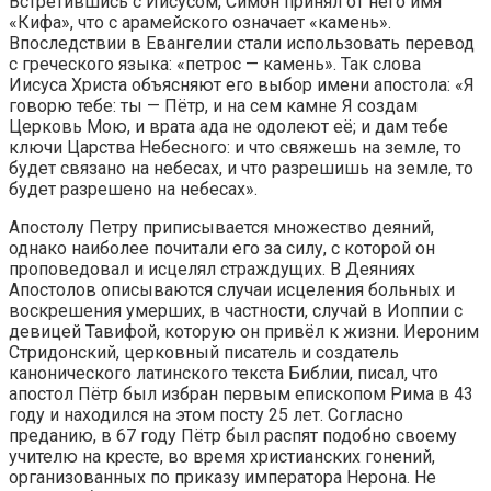
Встретившись с Иисусом, Симон принял от него имя
«Кифа», что с арамейского означает «камень».
Впоследствии в Евангелии стали использовать перевод
с греческого языка: «петрос — камень». Так слова
Иисуса Христа объясняют его выбор имени апостола: «Я
говорю тебе: ты — Пётр, и на сем камне Я создам
Церковь Мою, и врата ада не одолеют её; и дам тебе
ключи Царства Небесного: и что свяжешь на земле, то
будет связано на небесах, и что разрешишь на земле, то
будет разрешено на небесах».
Апостолу Петру приписывается множество деяний,
однако наиболее почитали его за силу, с которой он
проповедовал и исцелял страждущих. В Деяниях
Апостолов описываются случаи исцеления больных и
воскрешения умерших, в частности, случай в Иоппии с
девицей Тавифой, которую он привёл к жизни. Иероним
Стридонский, церковный писатель и создатель
канонического латинского текста Библии, писал, что
апостол Пётр был избран первым епископом Рима в 43
году и находился на этом посту 25 лет. Согласно
преданию, в 67 году Пётр был распят подобно своему
учителю на кресте, во время христианских гонений,
организованных по приказу императора Нерона. Не