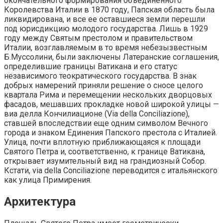
окончательного формирования объединенного
Королевства Италии в 1870 году, Папская область была
ликвидирована, и все ее оставшиеся земли перешли
под юрисдикцию молодого государства. Лишь в 1929
году между Святым престолом и правительством
Италии, возглавляемым в то время небезызвестным
Б.Муссолини, были заключены Латеранские соглашения,
определившие границы Ватикана и его статус
независимого теократического государства. В знак
добрых намерений приняли решение о сносе целого
квартала Рима и перемещении нескольких дворцовых
фасадов, мешавших прокладке новой широкой улицы —
виа делла Кончилиационе (Via della Conciliazione),
ставшей впоследствии еще одним символом Вечного
города и знаком Единения Папского престола с Италией.
Улица, почти вплотную приближающаяся к площади
Святого Петра и, соответственно, к границе Ватикана,
открывает изумительный вид на грандиозный Собор.
Кстати, via della Conciliazione переводится с итальянского
как улица Примирения.
Архитектура