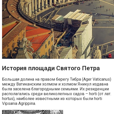
История площади Святого Петра
Большая долина на правом берегу Тибра (Ager Vaticanus)
между Ватиканским холмом и холмом Яникул издавна
была заселена благородными семьями. Их резиденции
располагались среди великолепных садов – horti (от лат.
hortus), наиболее известными из которых были horti
Vipsania Agrippina.