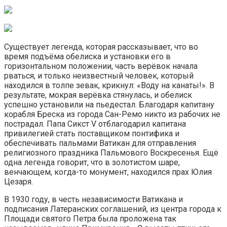
Существует легенда, которая рассказывает, что во
время подъёма обелиска и установки его в
горизонтальном положении, часть верёвок начала
рваться, и только неизвестный человек, который
находился в толпе зевак, крикнул: «Воду на канаты!». В
результате, мокрая верёвка стянулась, и обелиск
успешно установили на пьедестал. Благодаря капитану
корабля Бреска из города Сан-Ремо никто из рабочих не
пострадал. Папа Сикст V отблагодарил капитана
привилегией стать поставщиком понтифика и
обеспечивать пальмами Ватикан для отправления
религиозного праздника Пальмового Воскресенья. Ещё
одна легенда говорит, что в золотистом шаре,
венчающем, когда-то монумент, находился прах Юлия
Цезаря.
В 1930 году, в честь независимости Ватикана и
подписания Латеранских соглашений, из центра города к
Площади святого Петра была проложена так