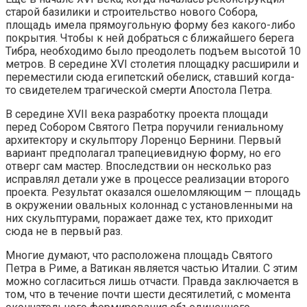
старой базилики и строительство нового Собора,
площадь имела прямоугольную форму без какого-либо
покрытия. Чтобы к ней добраться с ближайшего берега
Тибра, необходимо было преодолеть подъем высотой 10
метров. В середине XVI столетия площадку расширили и
переместили сюда египетский обелиск, ставший когда-
то свидетелем трагической смерти Апостола Петра.
В середине XVII века разработку проекта площади
перед Собором Святого Петра поручили гениальному
архитектору и скульптору Лоренцо Бернини. Первый
вариант предполагал трапециевидную форму, но его
отверг сам мастер. Впоследствии он несколько раз
исправлял детали уже в процессе реализации второго
проекта. Результат оказался ошеломляющим — площадь
в окружении овальных колоннад с установленными на
них скульптурами, поражает даже тех, кто приходит
сюда не в первый раз.
Многие думают, что расположена площадь Святого
Петра в Риме, а Ватикан является частью Италии. С этим
можно согласиться лишь отчасти. Правда заключается в
том, что в течение почти шести десятилетий, с момента