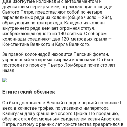
Две изогнутые колоннады с антаблементом и
двускатным перекрытием, ограждающие площадь
Святого Петра, представляют собой по четыре
параллельных ряда из колонн (общее число — 284),
образующих по три прохода. Каждую из колонн
внутреннего ряда венчает огромная статуя,
изображающая одного из 140 святых. С собором
колоннады соединяют два 120-метровых крыла —
Константина Великого и Карла Великого.
За правой колоннадой находится Папский фонтан,
украшенный четырьмя тиарами и ключами. Он был
построен по проекту Пьетро Ломбарди почти сто лет
назад.
Египетский обелиск
Он был доставлен в Вечный город в первой половине I
века в качестве трофея, по указанию императора
Калигулы для украшения своего Цирка. По преданию,
обелиск стал безмолвным свидетелем казни Апостола
Петра, поэтому с ранних лет христианства превратился в