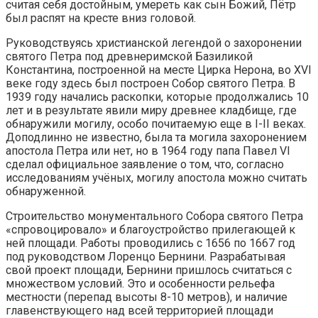
считая себя достойным, умереть как сын Божий, Пётр
был распят на кресте вниз головой.
Руководствуясь христианской легендой о захоронении
святого Петра под древнеримской Базиликой
Константина, построенной на месте Цирка Нерона, во XVI
веке году здесь был построен Собор святого Петра. В
1939 году начались раскопки, которые продолжались 10
лет и в результате явили миру древнее кладбище, где
обнаружили могилу, особо почитаемую еще в I-II веках.
Доподлинно не известно, была та могила захоронением
апостола Петра или нет, но в 1964 году папа Павел VI
сделал официальное заявление о том, что, согласно
исследованиям учёных, могилу апостола можно считать
обнаруженной.
Строительство монументального Собора святого Петра
«спровоцировало» и благоустройство прилегающей к
ней площади. Работы проводились с 1656 по 1667 год
под руководством Лоренцо Бернини. Разрабатывая
свой проект площади, Бернини пришлось считаться с
множеством условий. Это и особенности рельефа
местности (перепад высоты 8-10 метров), и наличие
главенствующего над всей территорией площади