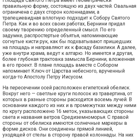
Площадь Святого Петра имеет геометрически
правильную форму, состоящую из двух частей. Овальная
ограничена с двух сторон колоннадами, а
трапециевидная вплотную подходит к Собору Святого
Петра. Как и во всех своих работах, Бернини придал
своему творению определенный смысл. По его
задумке, распростертые объятья, напоминающие
согнутые кисти рук, как бы подхватывают пришедших
на площадь и направляют их к фасаду базилики. А далее,
уже внутри храма, ведут к алтарю. Но имеется и другая,
более глубокая трактовка замысла Бернини, вложенная
в его проект. В плане площадь вместе с Собором
напоминает Ключ от Царства небесного, врученный
когда-то Апостолу Петру Иисусом.
На пересечении осей расположен египетский обелиск.
Вокруг него — светлые круги полосок из травертина, от
которых в разные стороны расходится восемь лучей. В
основании каждого из них и в промежутках между ними
по кругу расположено 16 меток, указывающих стороны
света и названия ветров Средиземноморья. С правой
стороны от обелиска имеются солнечные маркеры в
форме дисков. Они соединены прямой линией,
уходящей от стелы в сторону правой колоннады. На них