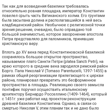
Так как для возведения базилики требовалась
относительно ровная площадка, император Константин
повелел срыть часть Ватиканского холма. Его грунтами
была засыпана долина и располагавшийся в ней весь
кладбищенский район. Необычное с религиозной точки
зрения решение, очевидно, было оправдано той
большой значимостью, которое захоронение апостола
Петра представляло для паломников, принявших
христианскую веру.
Вплоть до XV века перед Константиновской базиликой
сохранялось большое открытое пространство,
называемое плато Санкти Петри (platea Sancti Petri), на
краю которого в средние века зародился римский район
Борго. Папа Николай V (Tomaso Parentucelli, 1397-1455) в
рамках общей реорганизации прилегающего к церкви
района, планировал превратить это бесформенное
пространство в площадь. Реализацию своего замысла
понтифик поручил осуществить итальянскому
архитектору Бернардо Росселлино (1409-1464), который
с 1451г. уже работал над проектом реконструкции
древней базилики Константина. Однако, в связи со
смертью Николая V, этим планам так и не дано было