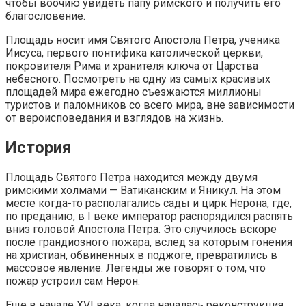
чтобы воочию увидеть папу римского и получить его
благословение.
Площадь носит имя Святого Апостола Петра, ученика
Иисуса, первого понтифика католической церкви,
покровителя Рима и хранителя ключа от Царства
небесного. Посмотреть на одну из самых красивых
площадей мира ежегодно съезжаются миллионы
туристов и паломников со всего мира, вне зависимости
от вероисповедания и взглядов на жизнь.
История
Площадь Святого Петра находится между двумя
римскими холмами — Ватиканским и Яникул. На этом
месте когда-то располагались сады и цирк Нерона, где,
по преданию, в I веке император распорядился распять
вниз головой Апостола Петра. Это случилось вскоре
после грандиозного пожара, вслед за которым гонения
на христиан, обвиненных в поджоге, превратились в
массовое явление. Легенды же говорят о том, что
пожар устроил сам Нерон.
Еще в начале XVI века, когда началась реконструкция