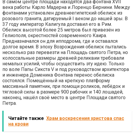
В самом центре площади находятся два фонтана XVII
века работы Карло Мадерна и Лоренцо Бернини. Между
фонтанами установлен древнеегипетский обелиск из
розового гранита, датируемый I веком до нашей эры. В
37 году император Калигула доставил его в Рим.
Обелиск высотой более 25 метров был привезён из
Гелиополя, окрестностей современного Каира.
Предназначался он для ипподрома, где и оставался
долгое время. В эпоху Возрождения обелиск пытались
несколько раз перевезти на Площадь святого Петра, но
колоссальные размеры древней реликвии требовали
немалых усилий, чтобы осуществить эту идею. Только
по воле Папы Сикста V и под руководством архитектора
и инженера Доменика Фонтана перенос обелиска
состоялся. Помещённый на крепкую платформу
массивный памятник, при помощи роликов, лебёдок и
тягловой силы в размере 900 рабочих и 140 лошадей,
наконец, нашёл своё место в центре Площади святого
Петра.
Читайте также
Храм воскресения христова спас
на крови