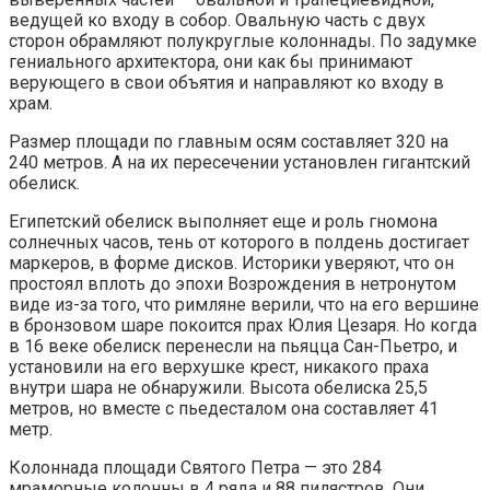
ведущей ко входу в собор. Овальную часть с двух
сторон обрамляют полукруглые колоннады. По задумке
гениального архитектора, они как бы принимают
верующего в свои объятия и направляют ко входу в
храм.
Размер площади по главным осям составляет 320 на
240 метров. А на их пересечении установлен гигантский
обелиск.
Египетский обелиск выполняет еще и роль гномона
солнечных часов, тень от которого в полдень достигает
маркеров, в форме дисков. Историки уверяют, что он
простоял вплоть до эпохи Возрождения в нетронутом
виде из-за того, что римляне верили, что на его вершине
в бронзовом шаре покоится прах Юлия Цезаря. Но когда
в 16 веке обелиск перенесли на пьяцца Сан-Пьетро, и
установили на его верхушке крест, никакого праха
внутри шара не обнаружили. Высота обелиска 25,5
метров, но вместе с пьедесталом она составляет 41
метр.
Колоннада площади Святого Петра — это 284
мраморные колонны в 4 ряда и 88 пилястров. Они