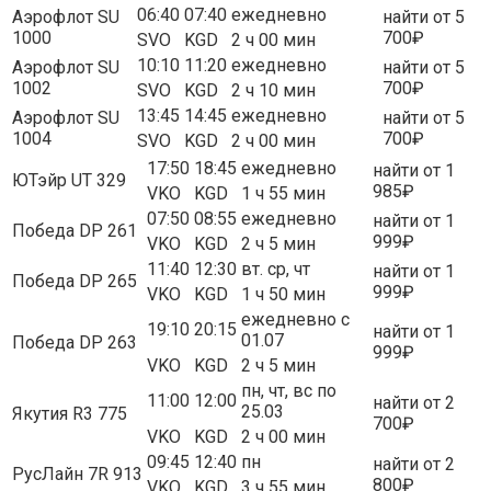
06:40
07:40
ежедневно
Аэрофлот SU
найти от 5
1000
700₽
SVO
KGD
2 ч 00 мин
10:10
11:20
ежедневно
Аэрофлот SU
найти от 5
1002
700₽
SVO
KGD
2 ч 10 мин
13:45
14:45
ежедневно
Аэрофлот SU
найти от 5
1004
700₽
SVO
KGD
2 ч 00 мин
17:50
18:45
ежедневно
найти от 1
ЮТэйр UT 329
985₽
VKO
KGD
1 ч 55 мин
07:50
08:55
ежедневно
найти от 1
Победа DP 261
999₽
VKO
KGD
2 ч 5 мин
11:40
12:30
вт. ср, чт
найти от 1
Победа DP 265
999₽
VKO
KGD
1 ч 50 мин
ежедневно с
19:10
20:15
найти от 1
01.07
Победа DP 263
999₽
VKO
KGD
2 ч 5 мин
пн, чт, вс по
11:00
12:00
найти от 2
25.03
Якутия R3 775
700₽
VKO
KGD
2 ч 00 мин
09:45
12:40
пн
найти от 2
РусЛайн 7R 913
800₽
VKO
KGD
3 ч 55 мин