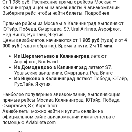
От 1 985 руб. Расписание прямых рейсов Москва —
Калининград и цены на авиабилеты 9 авиа­компаний.
Выберите рейс, чтобы найти билеты. Подробнее
Прямые рейсы из Москвы в Калининград выполняют:
ЮТэйр, Победа, Смартавиа, S7, Ural Airlines, Аэрофлот,
Ред Вингс, РусЛайн, Якутия.
Цены авиабилетов начинаются от
1 985 руб
(туда) и от
4
000 руб
(туда и обратно). Время в пути:
2 ч 10 мин.
Из Шереметьево в Калининград
летают
Аэрофлот, Nordwind .
Из Домодедово в Калининград
летают S7,
Уральские авиалинии, Смартавиа, Ред Вингс .
Из Внуково в Калининград
летают Победа, ЮТэйр,
РусЛайн, Якутия .
Наиболее популярные авиакомпании, выполняющие
прямые рейсы Москва Калининград: ЮТэйр, Победа,
Смартавиа, S7, Аэрофлот.
Авиабилеты можно найти и купить онлайн на
официальном сайте авиакомпании или агентства с
помощью Aviabileta.com