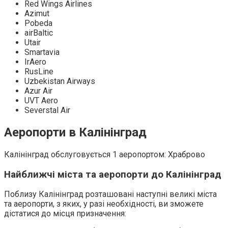
Red Wings Airlines
Azimut
Pobeda
airBaltic
Utair
Smartavia
IrAero
RusLine
Uzbekistan Airways
Azur Air
UVT Aero
Severstal Air
Аеропорти в Калінінград
Калінінград обслуговується 1 аеропортом: Храброво
Найближчі міста та аеропорти до Калінінград
Поблизу Калінінград розташовані наступні великі міста
та аеропорти, з яких, у разі необхідності, ви зможете
дістатися до місця призначення: