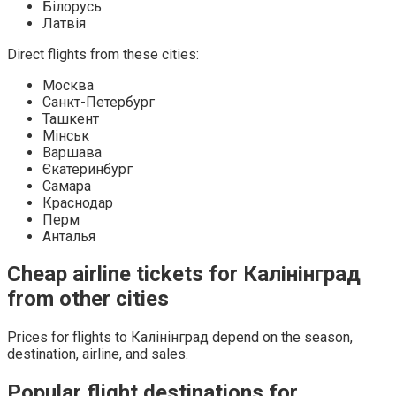
Білорусь
Латвія
Direct flights from these cities:
Москва
Санкт-Петербург
Ташкент
Мінськ
Варшава
Єкатеринбург
Самара
Краснодар
Перм
Анталья
Cheap airline tickets for Калінінград
from other cities
Prices for flights to Калінінград depend on the season,
destination, airline, and sales.
Popular flight destinations for