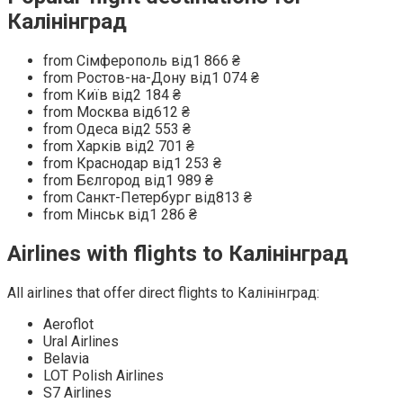
Калінінград
from Сімферополь від1 866 ₴
from Ростов-на-Дону від1 074 ₴
from Київ від2 184 ₴
from Москва від612 ₴
from Одеса від2 553 ₴
from Харків від2 701 ₴
from Краснодар від1 253 ₴
from Бєлгород від1 989 ₴
from Санкт-Петербург від813 ₴
from Мінськ від1 286 ₴
Airlines with flights to Калінінград
All airlines that offer direct flights to Калінінград:
Aeroflot
Ural Airlines
Belavia
LOT Polish Airlines
S7 Airlines