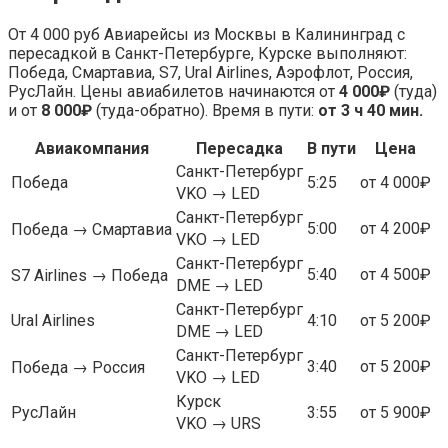
От 4 000 руб Авиарейсы из Москвы в Калининград с
пересадкой в Санкт-Петербурге, Курске выполняют:
Победа, Смартавиа, S7, Ural Airlines, Аэрофлот, Россия,
РусЛайн. Цены авиабилетов начинаются от
4 000₽
(туда)
и от
8 000₽
(туда-обратно). Время в пути:
от 3 ч 40 мин.
Авиа­компания
Пере­садка
В пути
Цена
Санкт-Петербург
Победа
5:25
от 4 000₽
VKO → LED
Санкт-Петербург
5:00
от 4 200₽
Победа → Смартавиа
VKO → LED
Санкт-Петербург
5:40
от 4 500₽
S7 Airlines → Победа
DME → LED
Санкт-Петербург
Ural Airlines
4:10
от 5 200₽
DME → LED
Санкт-Петербург
3:40
от 5 200₽
Победа → Россия
VKO → LED
Курск
РусЛайн
3:55
от 5 900₽
VKO → URS