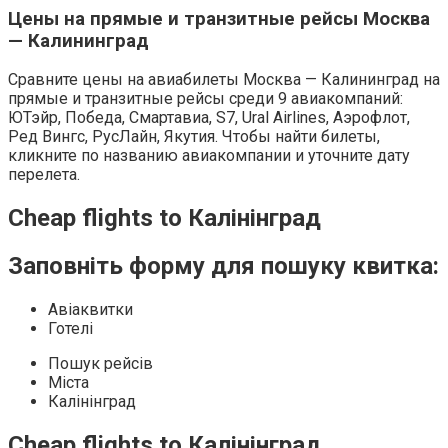
Цены на прямые и транзитные рейсы Москва
— Калининград
Сравните цены на авиабилеты Москва — Калининград на
прямые и транзитные рейсы среди 9 авиа­компаний:
ЮТэйр, Победа, Смартавиа, S7, Ural Airlines, Аэрофлот,
Ред Вингс, РусЛайн, Якутия. Чтобы найти билеты,
кликните по названию авиакомпании и уточните дату
перелета.
Cheap flights to Калінінград
Заповніть форму для пошуку квитка:
Авіаквитки
Готелі
Пошук рейсів
Міста
Калінінград
Cheap flights to Калінінград