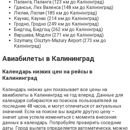
Паланга, Паланга (123 км до Калінінград)
Гданськ, Лех Валенса (148 км до Калінінград)
Лієпая, Лієпая (185 км до Калінінград)
Каунас, Каунас (214 км до Калінінград)
Гродно, Гродно (249 км до Калінінград)
Бидгощ, Бидгощ (262 км до Калінінград)
Варшава, Модлін (271 км до Калінінград)
Szymany, Olsztyn-Mazury Airport (273 км до
Калінінград)
Авиабилеты в Калининград
Календарь низких цен на рейсы в
Калининград
Календарь низких цен показывает все цены на
авиабилеты в Калининград на год вперед. Данные для
календаря собираются из поисков пользователей за
последние 48 часов, и могут отличаться от актуальных
значений. Если на поиске вы видите другую цену –
значит цена успела измениться с момента внесения
данных в календарь. Попробуйте проверить соседние
даты. Город вылета определяется автоматически, можно