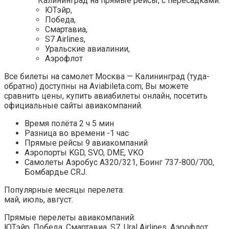
Калининград на прямые рейсы, с пересадками:
ЮТэйр,
Победа,
Смартавиа,
S7 Airlines,
Уральские авиалинии,
Аэрофлот
Все билеты на самолет Москва — Калининград (туда-
обратно) доступны на Aviabileta.com; Вы можете
сравнить цены, купить авиабилеты онлайн, посетить
официальные сайты авиа­компаний.
Время полёта 2 ч 5 мин
Разница во времени -1 час
Прямые рейсы 9 авиакомпаний
Аэропорты KGD, SVO, DME, VKO
Самолеты Аэробус А320/321, Боинг 737-800/700,
Бомбардье CRJ.
Популярные месяцы перелета:
май, июль, август.
Прямые перелеты авиа­компаний:
ЮТэйр, Победа, Смартавиа, S7, Ural Airlines, Аэрофлот,