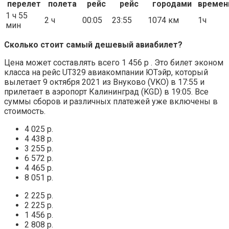
перелет
полета
рейс
рейс
городами
времен
1 ч 55
2 ч
00:05
23:55
1074 км
1ч
мин
Сколько стоит самый дешевый авиабилет?
Цена может составлять всего 1 456 р . Это билет эконом
класса на рейс UT329 авиакомпании ЮТэйр, который
вылетает 9 октября 2021 из Внуково (VKO) в 17:55 и
прилетает в аэропорт Калининград (KGD) в 19:05. Все
суммы сборов и различных платежей уже включены в
стоимость.
4 025 р.
4 438 р.
3 255 р.
6 572 р.
4 465 р.
8 051 р.
2 225 р.
2 225 р.
1 456 р.
2 808 р.