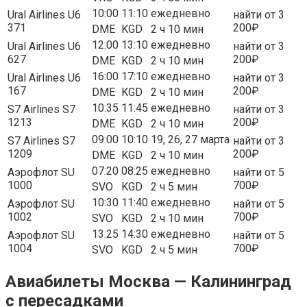
10:00
11:10
ежедневно
Ural Airlines U6
найти от 3
371
200₽
DME
KGD
2 ч 10 мин
12:00
13:10
ежедневно
Ural Airlines U6
найти от 3
627
200₽
DME
KGD
2 ч 10 мин
16:00
17:10
ежедневно
Ural Airlines U6
найти от 3
167
200₽
DME
KGD
2 ч 10 мин
10:35
11:45
ежедневно
S7 Airlines S7
найти от 3
1213
200₽
DME
KGD
2 ч 10 мин
09:00
10:10
19, 26, 27 марта
S7 Airlines S7
найти от 3
1209
200₽
DME
KGD
2 ч 10 мин
07:20
08:25
ежедневно
Аэрофлот SU
найти от 5
1000
700₽
SVO
KGD
2 ч 5 мин
10:30
11:40
ежедневно
Аэрофлот SU
найти от 5
1002
700₽
SVO
KGD
2 ч 10 мин
13:25
14:30
ежедневно
Аэрофлот SU
найти от 5
1004
700₽
SVO
KGD
2 ч 5 мин
Авиабилеты Москва — Калининград
c пересадками