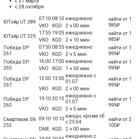
с 31 марта
с 28 октября
07:10
08:10
ежедневно
найти от 1
ЮТэйр UT 389
985₽
VKO
KGD
2 ч 00 мин
17:55
19:05
ежедневно
найти от 1
ЮТэйр UT 329
985₽
VKO
KGD
2 ч 10 мин
07:50
08:55
ежедневно
Победа DP
найти от 1
261
999₽
VKO
KGD
2 ч 5 мин
16:00
17:00
ежедневно
Победа DP
найти от 1
265
999₽
VKO
KGD
1 ч 50 мин
ежедневно с
12:00
13:00
Победа DP
найти от 1
01.07
267
999₽
VKO
KGD
2 ч 00 мин
ежедневно с
19:10
20:15
Победа DP
найти от 1
01.07
263
999₽
VKO
KGD
2 ч 5 мин
ежедн, кроме сб
09:10
10:10
Смартавиа 5N
найти от 2
с 25.04
253
100₽
DME
KGD
2 ч 00 мин
ежедневно с
19:55
20:55