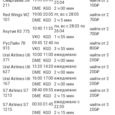
Смартавиа 5N
найти от 2
25.04
211
100₽
DME
KGD
2 ч 00 мин
19:00
20:05
пт, вс с 28.05
Red Wings WZ
найти от 2
101
700₽
DME
KGD
2 ч 5 мин
пн, вс с 28.03 по
10:40
11:35
найти от 2
26.04
Якутия R3 775
700₽
VKO
KGD
1 ч 55 мин
09:45
12:40
пн
РусЛайн 7R
найти от 2
913
800₽
VKO
KGD
3 ч 55 мин
10:00
11:00
ежедневно
Ural Airlines U6
найти от 3
371
200₽
DME
KGD
2 ч 00 мин
13:20
14:20
ежедневно
Ural Airlines U6
найти от 3
627
200₽
DME
KGD
2 ч 00 мин
16:00
17:00
ежедневно
Ural Airlines U6
найти от 3
167
200₽
DME
KGD
2 ч 00 мин
08:40
09:55
ежедневно
S7 Airlines S7
найти от 3
1213
200₽
DME
KGD
2 ч 15 мин
ежедневно с
00:30
01:45
S7 Airlines S7
найти от 3
22.05
1215
200₽
DME
KGD
2 ч 15 мин