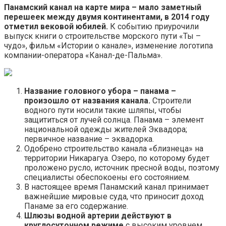
Панамский канал на карте мира – мало заметный
перешеек между двумя континентами, в 2014 году
отметил вековой юбилей.
К событию приурочили
выпуск книги о строительстве морского пути «Ты –
чудо», фильм «Истории о канале», изменение логотипа
компании-оператора «Канал-де-Пальма».
Название головного убора – панама –
произошло от названия канала.
Строители
водного пути носили такие шляпы, чтобы
защититься от лучей солнца. Панама – элемент
национальной одежды жителей Эквадора;
первичное название – эквадорка.
Одобрено строительство канала «близнеца» на
территории Никарагуа. Озеро, по которому будет
проложено русло, источник пресной воды, поэтому
специалисты обеспокоены его состоянием.
В настоящее время Панамский канал принимает
важнейшие мировые суда, что приносит доход
Панаме за его содержание.
Шлюзы водной артерии действуют в
круглосуточном режиме
с высоким уровнем