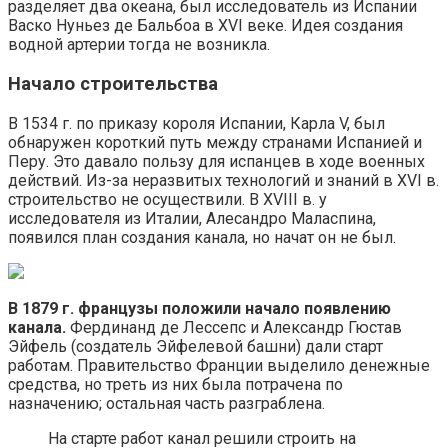
разделяет два океана, был исследователь из Испании
Васко Нуньез де Бальбоа в XVI веке. Идея создания
водной артерии тогда не возникла.
Начало строительства
В 1534 г. по приказу короля Испании, Карла V, был
обнаружен короткий путь между странами Испанией и
Перу. Это давало пользу для испанцев в ходе военных
действий. Из-за неразвитых технологий и знаний в XVI в.
строительство не осуществили. В XVIII в. у
исследователя из Италии, Алесандро Маласпина,
появился план создания канала, но начат он не был.
В 1879 г. французы положили начало появлению
канала.
Фердинанд де Лессепс и Александр Гюстав
Эйфель (создатель Эйфелевой башни) дали старт
работам. Правительство Франции выделило денежные
средства, но треть из них была потрачена по
назначению; остальная часть разграблена.
На старте работ канал решили строить на