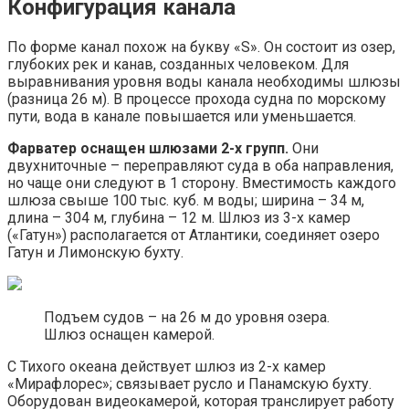
Конфигурация канала
По форме канал похож на букву «S». Он состоит из озер,
глубоких рек и канав, созданных человеком. Для
выравнивания уровня воды канала необходимы шлюзы
(разница 26 м). В процессе прохода судна по морскому
пути, вода в канале повышается или уменьшается.
Фарватер оснащен шлюзами 2-х групп.
Они
двухниточные – переправляют суда в оба направления,
но чаще они следуют в 1 сторону. Вместимость каждого
шлюза свыше 100 тыс. куб. м воды; ширина – 34 м,
длина – 304 м, глубина – 12 м. Шлюз из 3-х камер
(«Гатун») располагается от Атлантики, соединяет озеро
Гатун и Лимонскую бухту.
Подъем судов – на 26 м до уровня озера.
Шлюз оснащен камерой.
С Тихого океана действует шлюз из 2-х камер
«Мирафлорес»; связывает русло и Панамскую бухту.
Оборудован видеокамерой, которая транслирует работу