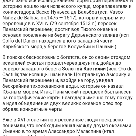
даже занялись исследованием территорий перешейка. В
историю вошло имя испанского купца, мореплавателя и
конкистадора, Васко Нуньеса де Бальбоа (исп. Vasco
Nuñez de Balboa; ок.1475 — 1517), который первым из
европейцев в XVI в. (29 сентября 1513 г.) пересек
Панамский перешеек, достиг вод Тихого океана и
основал поселение на берегу Дарьенского залива (исп.
Golfo del Dariеn; находится в юго-западной части
Карибского моря, у берегов Колумбии и Панамы).
В поисках баснословных богатств, он со своим отрядом
искателей счастья прошел через джунгли, дойдя до
северо-западного берега
Золотой Кастилии
(исп. Оro de
Сastilla; так испанцы называли Центральную Америку и
Панамский перешеек) и, взойдя на гору, увидел
бескрайние тихоокеанские воды, которые он назвал
Южным морем. Итак, Панамский перешеек был внесен
на географические карты благодаря именно тому походу,
а идея объединения двух великих океанов с тех пор
обрела конкретные черты.
Уже в XVI столетии прогрессивные люди прекрасно
понимали, что необходим канал между двумя океанами.
Именно в то время Алессандро Маласпина (итал.