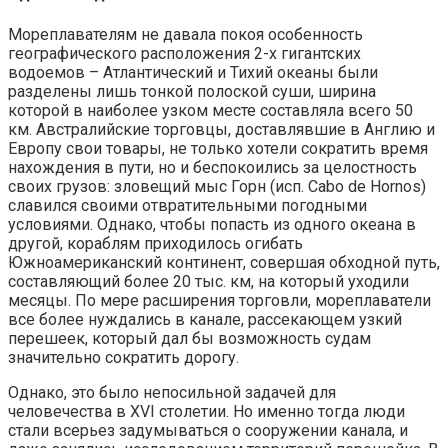
Мореплавателям не давала покоя особенность
географического расположения 2-х гигантских
водоемов – Атлантический и Тихий океаны были
разделены лишь тонкой полоской суши, ширина
которой в наиболее узком месте составляла всего 50
км. Австралийские торговцы, доставлявшие в Англию и
Европу свои товары, не только хотели сократить время
нахождения в пути, но и беспокоились за целостность
своих грузов: зловещий мыс Горн (исп. Cabo de Hornos)
славился своими отвратительными погодными
условиями. Однако, чтобы попасть из одного океана в
другой, кораблям приходилось огибать
Южноамериканский континент, совершая обходной путь,
составляющий более 20 тыс. км, на который уходили
месяцы. По мере расширения торговли, мореплаватели
все более нуждались в канале, рассекающем узкий
перешеек, который дал бы возможность судам
значительно сократить дорогу.
Однако, это было непосильной задачей для
человечества в XVI столетии. Но именно тогда люди
стали всерьез задумываться о сооружении канала, и