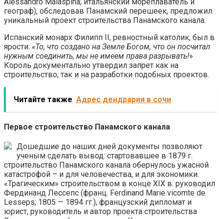
Alessandro Malaspina; итальянский мореплаватель и
географ), обследовав Панамский перешеек, предложил
уникальный проект строительства Панамского канала.
Испанский монарх Филипп II, ревностный католик, был в
ярости:
«То, что создано на Земле Богом, что он посчитал
нужным соединить, мы не имеем права разрывать!
»
Король документально утвердил запрет как на
строительство, так и на разработки подобных проектов.
Читайте также
Адрес дендрария в сочи
Первое строительство Панамского канала
Дошедшие до наших дней документы позволяют
ученым сделать вывод: стартовавшее в 1879 г.
строительство Панамского канала обернулось ужасной
катастрофой – и для человечества, и для экономики.
«Трагическим» строительством в конце XIX в. руководил
Фердинанд Лессепс (франц. Ferdinand Marie vicomte de
Lesseps; 1805 — 1894 гг.), французский дипломат и
юрист, руководитель и автор проекта строительства