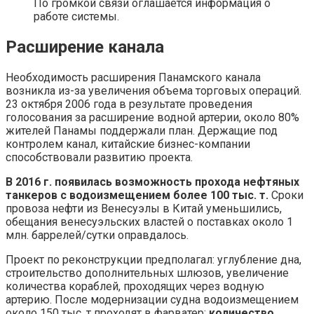
По громкой связи оглашается информация о
работе системы.
Расширение канала
Необходимость расширения Панамского канала
возникла из-за увеличения объема торговых операций.
23 октября 2006 года в результате проведения
голосования за расширение водной артерии, около 80%
жителей Панамы поддержали план. Держащие под
контролем канал, китайские бизнес-компании
способствовали развитию проекта.
В 2016 г. появилась возможность прохода нефтяных
танкеров с водоизмещением более 100 тыс. т.
Сроки
провоза нефти из Венесуэлы в Китай уменьшились,
обещания венесуэльских властей о поставках около 1
млн. баррелей/сутки оправдалось.
Проект по реконструкции предполагал: углубление дна,
строительство дополнительных шлюзов, увеличение
количества кораблей, проходящих через водную
артерию. После модернизации судна водоизмещением
около 150 тыс. т проходят в фарватер;
количество