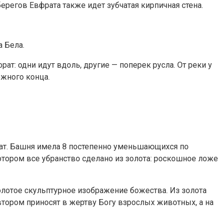
берегов Евфрата также идет зубчатая кирпичная стена.
а Бела.
т: одни идут вдоль, другие — поперек русла. От реки у
жного конца.
рат. Башня имела 8 постепенно уменьшающихся по
отором все убранство сделано из золота: роскошное ложе
золотое скульптурное изображение божества. Из золота
тором приносят в жертву Богу взрослых животных, а на