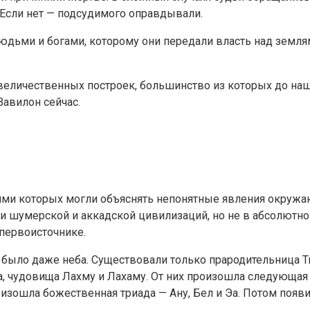
. Если нет — подсудимого оправдывали.
юдьми и богами, которому они передали власть над земл
еличественных построек, большинство из которых до наш
Вавилон сейчас.
ями которых могли объяснять непонятные явления окружа
и шумерской и аккадской цивилизаций, но не в абсолютно
 первоисточнике.
 было даже неба. Существовали только прародительница Ти
а, чудовища Лахму и Лахаму. От них произошла следующая
роизошла божественная триада — Ану, Бел и Эа. Потом появ