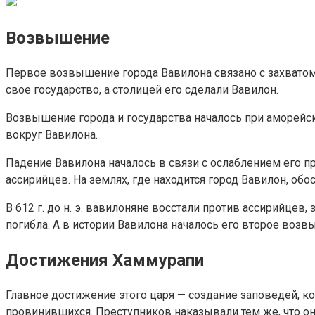
Возвышение
Первое возвышение города Вавилона связано с захватом
свое государство, а столицей его сделали Вавилон.
Возвышение города и государства началось при аморейско
вокруг Вавилона.
Падение Вавилона началось в связи с ослаблением его 
ассирийцев. На землях, где находится город Вавилон, об
В 612 г. до н. э. вавилоняне восстали против ассирийце
погибла. А в истории Вавилона началось его второе возв
Достижения Хаммурапи
Главное достижение этого царя — создание заповедей, 
провинившихся. Преступников наказывали тем же, что он