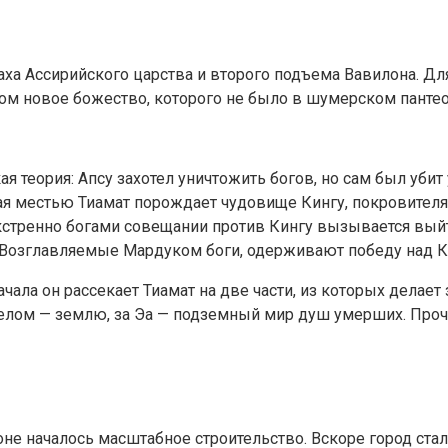
аха Ассирийского царства и второго подъема Вавилона. Д
м новое божество, которого не было в шумерском пантеон
 теория: Апсу захотел уничтожить богов, но сам был убит
я местью Тиамат порождает чудовище Кингу, покровителя 
экстренно богами совещании против Кингу вызывается вый
 Возглавляемые Мардуком боги, одерживают победу над Ки
ала он рассекает Тиамат на две части, из которых делает
 Белом — землю, за Эа — подземный мир душ умерших. Прочи
оне началось масштабное строительство. Вскоре город с