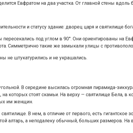
 делится Евфратом на два участка. От главной стены вдоль 
ительности и статусу здание: дворец царя и святилище бог
ересекались под углом в 90°. Они ориентированы на Евфра
та. Симметрично такие же замыкали улицы с противополо
ены не штукатурились и не украшались.
угольной. В середине высилась огромная пирамида-зикку
на которых стоят скамьи. На верху — святилище Бела, в к
ных им женщин.
святилище. В нем, в отличие от первого, есть гигантское 
й алтарь, а неподалеку обычный, больших размеров. На в