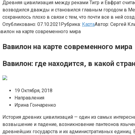
Древняя цивилизация между реками Тигр и Евфрат считае
возводился дважды и становился главным городом в Ме
сохранилось плохо в связи с тем, что почти все в ней со
Опубликовано:
07.10.2021
Рубрика:
Карта
Автор:
Сергей Кл
Вавилон на карте современного мира
Вавилон: где находится, в какой стра
19 Октября, 2018
Направления
Ирина Гончаренко
История древних цивилизаций — один из самых интересны
возвышение и падение, возникновение пантеонов язычес
древнейших государств и их административных единиц. В 