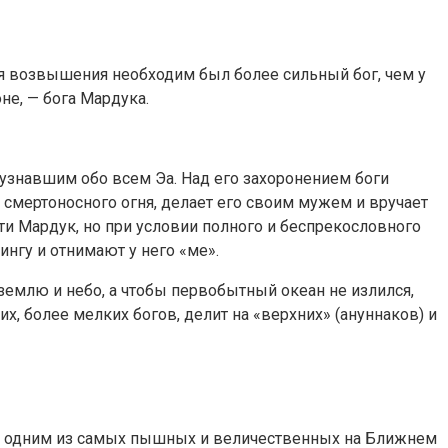
ля возвышения необходим был более сильный бог, чем у
е, — бога Мардука.
 узнавшим обо всем Эа. Над его захоронением боги
смертоносного огня, делает его своим мужем и вручает
ти Мардук, но при условии полного и беспрекословного
нгу и отнимают у него «ме».
 землю и небо, а чтобы первобытный океан не излился,
х, более мелких богов, делит на «верхних» (ануннаков) и
тал одним из самых пышных и величественных на Ближнем