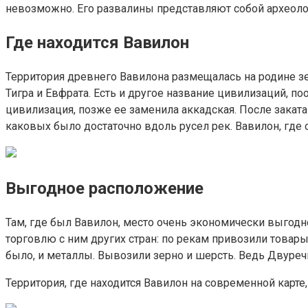
невозможно. Его развалины представляют собой археолог
Где находится Вавилон
Территория древнего Вавилона размещалась на родине з
Тигра и Евфрата. Есть и другое название цивилизаций, 
цивилизация, позже ее заменила аккадская. После зака
каковых было достаточно вдоль русел рек. Вавилон, где
Выгодное расположение
Там, где был Вавилон, место очень экономически выгодн
торговлю с ним других стран: по рекам привозили товары
было, и металлы. Вывозили зерно и шерсть. Ведь Двуреч
Территория, где находится Вавилон на современной карт