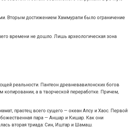
ями. Вторым достижением Хаммурапи было ограничение
его времени не дошло. Лишь археологическая зона
ющей реальности. Пантеон древневавилонских богов
м копировании, а в творческой переработке. Причем,
амат, праотец всего сущего — океан Апсу и Хаос. Первой
 божественная пара — Аншар и Кишар. Как они
илась вторая триада: Син, Иштар и Шамаш.