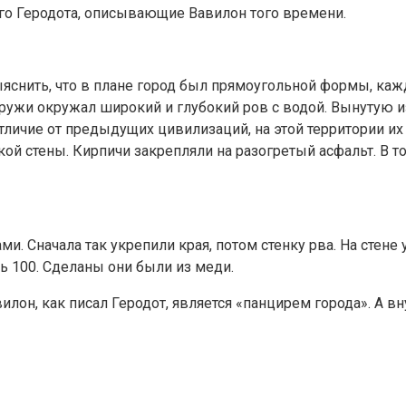
ого Геродота, описывающие Вавилон того времени.
яснить, что в плане город был прямоугольной формы, кажд
наружи окружал широкий и глубокий ров с водой. Вынутую 
личие от предыдущих цивилизаций, на этой территории их 
й стены. Кирпичи закрепляли на разогретый асфальт. В том
Сначала так укрепили края, потом стенку рва. На стене 
ь 100. Сделаны они были из меди.
илон, как писал Геродот, является «панцирем города». А вн