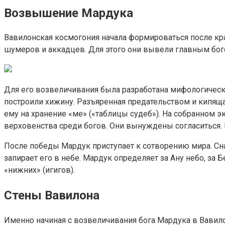
Возвышение Мардука
Вавилонская космогония начала формироваться после кр
шумеров и аккадцев. Для этого они вывели главным бого
Для его возвеличивания была разработана мифологическая
построили хижину. Разъяренная предательством и кипяща
ему на хранение «ме» («таблицы судеб»). На собранном 
верховенства среди богов. Они вынуждены согласиться.
После победы Мардук приступает к сотворению мира. Снач
запирает его в небе. Мардук определяет за Ану небо, за
«нижних» (игигов).
Стены Вавилона
Именно начиная с возвеличивания бога Мардука в Вавил