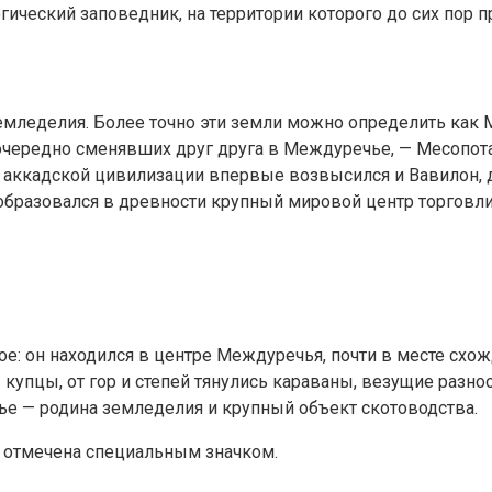
ический заповедник, на территории которого до сих пор 
емледелия. Более точно эти земли можно определить как
поочередно сменявших друг друга в Междуречье, — Месопот
та аккадской цивилизации впервые возвысился и Вавилон,
 образовался в древности крупный мировой центр торговли
ое: он находился в центре Междуречья, почти в месте схо
 купцы, от гор и степей тянулись караваны, везущие разно
ье — родина земледелия и крупный объект скотоводства.
е, отмечена специальным значком.