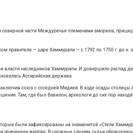
 северной части Междуречья племенами амореев, пришед
м правителе — царе Хаммурапи — с 1792 по 1750 г. до н. 
при власти наследников Хаммурапи. И довершило распад 
основалась Ассирийская держава.
в, заключив союз с соседней Мидией. В ходе осады столицы
ышение. Там, где был Вавилон, археологи до сих пор нахо
которые были зафиксированы на знаменитой «Стеле Хаммур
и причинили жертве. В сложных случаях судьи обращались