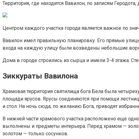
Территория, где находится Вавилон, по записям Геродота,
Центром каждого участка города является важное по знач
Вавилон имел правильную планировку. Его прямые улицы п
входа на каждую улицу были возведены небольшие воро
Дома в городе строились из сырца и имели 3-4 этажа. Ст
Зиккураты Вавилона
Храмовая территория святилища бога Бела была четырех
площади ярусов. Ярусы соединяются при помощи лестниц, 
и стол. На ночь сюда, по желанию Бога, приводят избран
В нижней части храмового участка расположено еще одно 
выполнены и предметы интерьера. Перед храмом — золото
золотом — только сосунков.