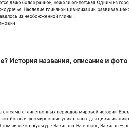
тся даже более ранней, нежели египетская. Одним из горо
ждуречье. Наследие глиняной цивилизации, развивавшейс
здавалось из необожженной глины...
имович
не? История названия, описание и фото
х и самых таинственных периодов мировой истории. Время
ких богов и формирование уникальных для цивилизации к
том числе и в культуре Вавилона. На вопрос, Вавилон — эт