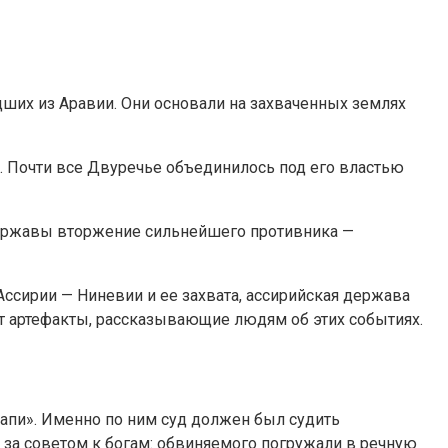
ших из Аравии. Они основали на захваченных землях
э. Почти все Двуречье объединилось под его властью
державы вторжение сильнейшего противника —
 Ассирии — Ниневии и ее захвата, ассирийская держава
дят артефакты, рассказывающие людям об этих событиях.
апи». Именно по ним суд должен был судить
 за советом к богам: обвиняемого погружали в речную