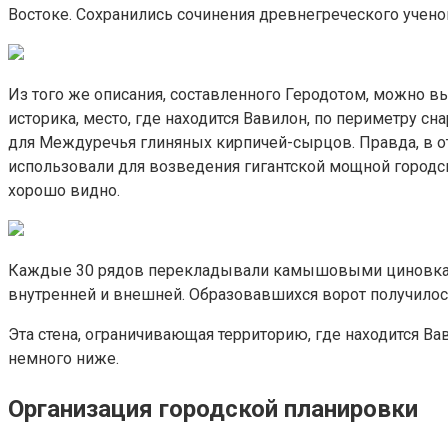
Востоке. Сохранились сочинения древнегреческого учен
Из того же описания, составленного Геродотом, можно вы
историка, место, где находится Вавилон, по периметру с
для Междуречья глиняных кирпичей-сырцов. Правда, в от
использовали для возведения гигантской мощной городско
хорошо видно.
Каждые 30 рядов перекладывали камышовыми циновками. 
внутренней и внешней. Образовавшихся ворот получилос
Эта стена, ограничивающая территорию, где находится Вав
немного ниже.
Организация городской планировки