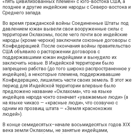
«пять цивилизованных племен» с юго-востока США, а
позднее и другие индейские народы с Северо-востока и
Среднего запада.
Во время гражданской войны Соединенные Штаты под
давлением южан вывели свои вооруженные силы с
территории Оклахомы, после чего почти все индейские
народы (кроме чероки) заключили союзные договоры с
Конфедерацией. После окончания войны правительство
США объявило о расторжении договоров с
поддержавшими южан индейцами и вынудило их
заключить новые. В Индейской территории было
запрещено рабство (до того широко распространенное у
индейцев), а некоторые племена, поддерживавшие
Конфедерацию, лишились части своих земель. В этот же
период для Индейской территории впервые было
предложено название «Оклахома», что на языке
индейцев народа чокто означает «уважаемые люди» (а
на языке чикасо — «красные люди», что созвучно с
одним из прозвищ штата — «Земля краснокожих
людей»).
В конце семидесятых–начале восьмидесятых годов XIX
века земли Оклахомы, не занятые индейцами,