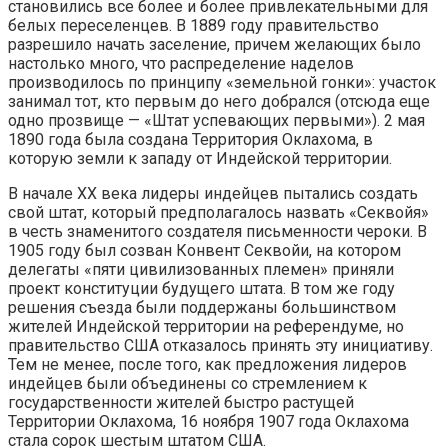
становились все более и более привлекательными для
белых переселенцев. В 1889 году правительство
разрешило начать заселение, причем желающих было
настолько много, что распределение наделов
производилось по принципу «земельной гонки»: участок
занимал тот, кто первым до него добрался (отсюда еще
одно прозвище — «Штат успевающих первыми»). 2 мая
1890 года была создана Территория Оклахома, в
которую земли к западу от Индейской территории.
В начале XX века лидеры индейцев пытались создать
свой штат, который предполагалось назвать «Секвойя»
в честь знаменитого создателя письменности чероки. В
1905 году был созван Конвент Секвойи, на котором
делегаты «пяти цивилизованных племен» приняли
проект конституции будущего штата. В том же году
решения съезда были поддержаны большинством
жителей Индейской территории на референдуме, но
правительство США отказалось принять эту инициативу.
Тем не менее, после того, как предложения лидеров
индейцев были объединены со стремлением к
государственности жителей быстро растущей
Территории Оклахома, 16 ноября 1907 года Оклахома
стала сорок шестым штатом США.