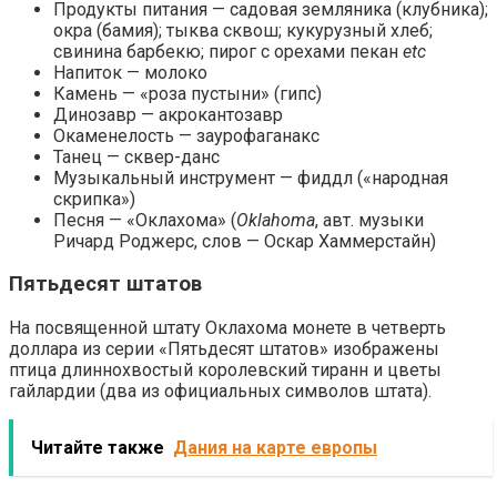
Продукты питания — садовая земляника (клубника);
окра (бамия); тыква сквош; кукурузный хлеб;
свинина барбекю; пирог с орехами пекан
etc
Напиток — молоко
Камень — «роза пустыни» (гипс)
Динозавр — акрокантозавр
Окаменелость — заурофаганакс
Танец — сквер-данс
Музыкальный инструмент — фиддл («народная
скрипка»)
Песня — «Оклахома» (
Oklahoma
, авт. музыки
Ричард Роджерс, слов — Оскар Хаммерстайн)
Пятьдесят штатов
На посвященной штату Оклахома монете в четверть
доллара из серии «Пятьдесят штатов» изображены
птица длиннохвостый королевский тиранн и цветы
гайлардии (два из официальных символов штата).
Читайте также
Дания на карте европы