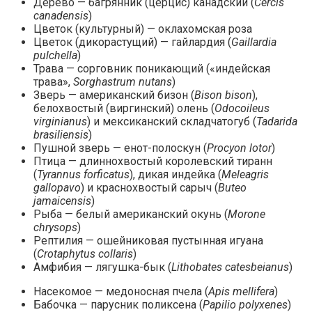
Дерево — багрянник (церцис) канадский (
Cercis
canadensis
)
Цветок (культурный) — оклахомская роза
Цветок (дикорастущий) — гайлардия (
Gaillardia
pulchella
)
Трава — сорговник поникающий («индейская
трава»,
Sorghastrum nutans
)
Зверь — американский бизон (
Bison bison
),
белохвостый (виргинский) олень (
Odocoileus
virginianus
) и мексиканский складчатогуб (
Tadarida
brasiliensis
)
Пушной зверь — енот-полоскун (
Procyon lotor
)
Птица — длиннохвостый королевский тиранн
(
Tyrannus forficatus
), дикая индейка (
Meleagris
gallopavo
) и краснохвостый сарыч (
Buteo
jamaicensis
)
Рыба — белый американский окунь (
Morone
chrysops
)
Рептилия — ошейниковая пустынная игуана
(
Crotaphytus collaris
)
Амфибия — лягушка-бык (
Lithobates catesbeianus
)
Насекомое — медоносная пчела (
Apis mellifera
)
Бабочка — парусник поликсена (
Papilio polyxenes
)