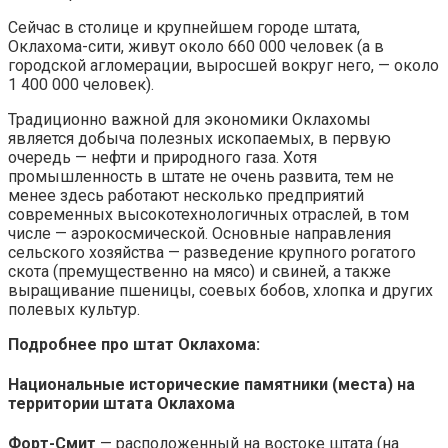
Сейчас в столице и крупнейшем городе штата,
Оклахома-сити, живут около 660 000 человек (а в
городской агломерации, выросшей вокруг него, — около
1 400 000 человек).
Традиционно важной для экономики Оклахомы
является добыча полезных ископаемых, в первую
очередь — нефти и природного газа. Хотя
промышленность в штате не очень развита, тем не
менее здесь работают несколько предприятий
современных высокотехнологичных отраслей, в том
числе — аэрокосмической. Основные направления
сельского хозяйства — разведение крупного рогатого
скота (премущественно на мясо) и свиней, а также
выращивание пшеницы, соевых бобов, хлопка и других
полевых культур.
Подробнее про штат Оклахома:
Национальные исторические памятники (места) на
территории штата Оклахома
Форт-Смит
— расположенный на востоке штата (на