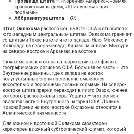
Прозвища штата
— «Коренная Америка», «Земля
краснокожих людей», «Штат успевающих
первыми»
Аббревиатура штата
—
OK
Штат Оклахома
расположен на Юге США и относится к
юго-западным центральным штатам. Оклахома граничит
со штатами Техас на юге и юго-западе, Нью-Мексико и
Колорадо на северо-западе, Канзас на севере, Миссури
на северо-востоке и Арканзас на востоке.
Оклахома расположена на территории трех физико-
географических регионов США. Бо́льшая ее часть — это
Внутренние равнины, где с запада на восток
полупустынные степи постепенно сменяются
лесостепью и поросшими лесами холмами. На северо-
востоке штата прерии переходят в плато Озарк, южнее
которого расположены горы Уошито — этот регион
является частью Внутреннего нагорья США. Долина
Красной реки на юго-востоке Оклахомы относится к
Атлантической низменности.
Для южной и восточной Оклахома характерен
характерен влажный субтропический климат, который