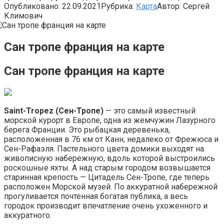
Опубликовано:
22.09.2021
Рубрика:
Карта
Автор:
Сергей
Климович
Сан тропе франция на карте
Сан тропе франция на карте
Saint-Tropez (Сен-Тропе)
— это самый известный
морской курорт в Европе, одна из жемчужин Лазурного
берега Франции. Это рыбацкая деревенька,
расположенная в 76 км от Канн, недалеко от Фрежюса и
Сен-Рафаэля. Пастельного цвета домики выходят на
живописную набережную, вдоль которой выстроились
роскошные яхты. А над старым городом возвышается
старинная крепость — Цитадель Сен-Тропе, где теперь
расположен Морской музей. По аккуратной набережной
прогуливается почтенная богатая публика, а весь
городок производит впечатление очень ухоженного и
аккуратного.