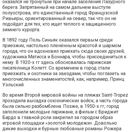
оказался не тронутым при начале заселения Лазурного
берега. Запрятанный на самом дальнем выступе
полуострова, это единственный город Французской
Ривьеры, ориентированный на север, так что он не
подойдет для тех, кто ищет теплого и защищенного
зимнего курорта.
В 1892 году Поль Синьяк оказался первым среди
приезжих, настолько пленённым красотой и шармом
города, что он вдохновил приехать сюда своих друзей,
художника Матисса и Боннара, чтобы присоединиться к
нему. В 1920-х гг здесь обосновалась парижская
писателница Колетт. Со временем в город стали
приезжать и охотники за звездами, чтобы поглазеть на
многочисленных знаменитостей, как, например, Принц
Уэльский.
Во время Второй мировой войны на пляжах Saint-Tropez
проходила высадка союзнических войск, а часть города
была сильно разбомблена. Позже, в 1950-х гг, город
заполонили молодые парижане, а фильм с Бриджит
Бардо в главной роли закрепил за городом образ
игровой площадки «золотой молодежи». Довольно
дикие выходки и бурные любовные романы Рожера