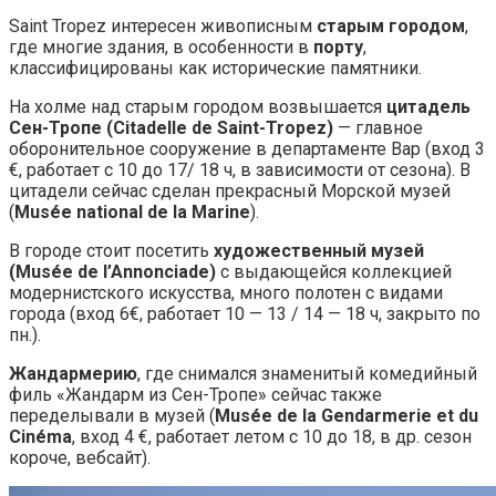
Saint Tropez интересен живописным
старым городом
,
где многие здания, в особенности в
порту
,
классифицированы как исторические памятники.
На холме над старым городом возвышается
цитадель
Сен-Тропе (Citadelle de Saint-Tropez)
— главное
оборонительное сооружение в департаменте Вар (вход 3
€, работает с 10 до 17/ 18 ч, в зависимости от сезона). В
цитадели сейчас сделан прекрасный Морской музей
(
Musée national de la Marine
).
В городе стоит посетить
художественный музей
(Musée de l’Annonciade)
с выдающейся коллекцией
модернистского искусства, много полотен с видами
города (вход 6€, работает 10 — 13 / 14 — 18 ч, закрыто по
пн.).
Жандармерию
, где снимался знаменитый комедийный
филь «Жандарм из Сен-Тропе» сейчас также
переделывали в музей (
Musée de la Gendarmerie et du
Cinéma
, вход 4 €, работает летом с 10 до 18, в др. сезон
короче, вебсайт).