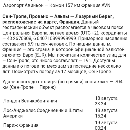
Аэропорт Авиньон — Комон 157 км Франция AVN
Сен-Тропе, Прованс — Альпы — Лазурный Берег,
расположение на карте, Франция
. Данный
географический объект располагается в часовом поясе
Центральная Европа, летнее время (UTC +2), координаты
— 43.2676808, 6.640710899999999. Примерное население
составляет 5.9 тысяч человек. По нашим данным,
Франция — это страна, в которой официальной валютой
является Евро (EUR). Мы посчитали количество улиц для
— Сен-Тропе, это число составляет — 191. Доступны
данные о погоде по месяцам за последние несколько
лет. Посмотреть погоду за 12 месяцев, Сен-Тропе.
Удаленность до столицы (по прямой) составляет — 704
км (Сен-Тропе — Париж).
18 августа
Лондон Великобритания
23:24
Лос-Анджелес Соединенные Штаты
18 августа
Америки
15:24
19 августа
Париж Франция
00:24