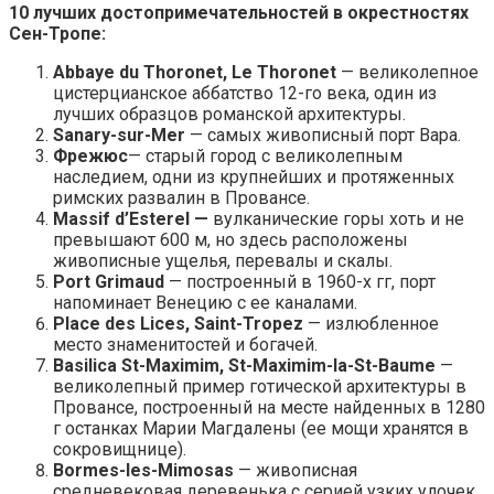
10 лучших достопримечательностей в окрестностях
Сен-Тропе:
Abbaye du Thoronet, Le Thoronet
— великолепное
цистерцианское аббатство 12-го века, один из
лучших образцов романской архитектуры.
Sanary-sur-Mer
— самых живописный порт Вара.
Фрежюс
— старый город с великолепным
наследием, одни из крупнейших и протяженных
римских развалин в Провансе.
Massif d’Esterel —
вулканические горы хоть и не
превышают 600 м, но здесь расположены
живописные ущелья, перевалы и скалы.
Port Grimaud
— построенный в 1960-х гг, порт
напоминает Венецию с ее каналами.
Place des Lices, Saint-Tropez
— излюбленное
место знаменитостей и богачей.
Basilica St-Maximim, St-Maximim-la-St-Baume
—
великолепный пример готической архитектуры в
Провансе, построенный на месте найденных в 1280
г останках Марии Магдалены (ее мощи хранятся в
сокровищнице).
Bormes-les-Mimosas
— живописная
средневековая деревенька с серией узких улочек