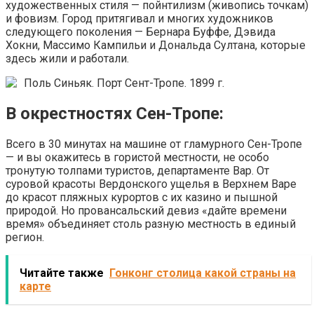
художественных стиля — пойнтилизм (живопись точкам)
и фовизм. Город притягивал и многих художников
следующего поколения — Бернара Буффе, Дэвида
Хокни, Массимо Кампильи и Дональда Султана, которые
здесь жили и работали.
Поль Синьяк. Порт Сент-Тропе. 1899 г.
В окрестностях Сен-Тропе:
Всего в 30 минутах на машине от гламурного Сен-Тропе
— и вы окажитесь в гористой местности, не особо
тронутую толпами туристов, департаменте Вар. От
суровой красоты Вердонского ущелья в Верхнем Варе
до красот пляжных курортов с их казино и пышной
природой. Но провансальский девиз «дайте времени
время» объединяет столь разную местность в единый
регион.
Читайте также
Гонконг столица какой страны на
карте