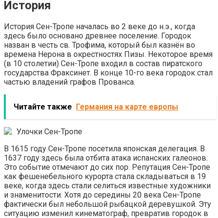
История
История Сен-Тропе началась во 2 веке до н.э., когда
здесь было основано древнее поселение. Городок
назван в честь св. Трофима, который был казнён во
времена Нерона в окрестностях Пизы. Некоторое время
(в 10 столетии) Сен-Тропе входил в состав пиратского
государства Фраксинет. В конце 10-го века городок стал
частью владений графов Прованса.
Читайте также
Германия на карте европы
Улочки Сен-Тропе
В 1615 году Сен-Тропе посетила японская делегация. В
1637 году здесь была отбита атака испанских галеонов.
Это событие отмечают до сих пор. Репутация Сен-Тропе
как фешенебельного курорта стала складываться в 19
веке, когда здесь стали селиться известные художники
и знаменитости. Хотя до середины 20 века Сен-Тропе
фактически был небольшой рыбацкой деревушкой. Эту
ситуацию изменил кинематограф, превратив городок в