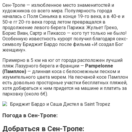
Сен-Тропе — излюбленное место знаменитостей и
художников со всего мира. Популярность города
началась с Поля Синьяка в конце 19-го века, а в 40-е и
50-е гг 20-го века город летом превращался в
продолжение левого берега Парижа: Жульет Греко,
Борис Виан, Сартр и Пикассо — кого тут только не было!
Особенную известность курорт получил благодаря секс-
символу Бриджит Бардо после фильма «И создал Бог
женщину».
Примерно в 5 км на юг от города расположен лучший
пляж Лазурного берега и Франции —
Pampelonne
(Памплон)
— длинная коса с белоснежным песком и
изумительного цвета морем. На песчаной косе Памплон
есть довольно просторные участки бесплатных пляжей,
хотя добираться к ним придется на машине и платить за
парковку (около 6€).
Бриджит Бардо и Саша Дистел в Saint Tropez
Погода в Сен-Тропе:
Добраться в Сен-Тропе: