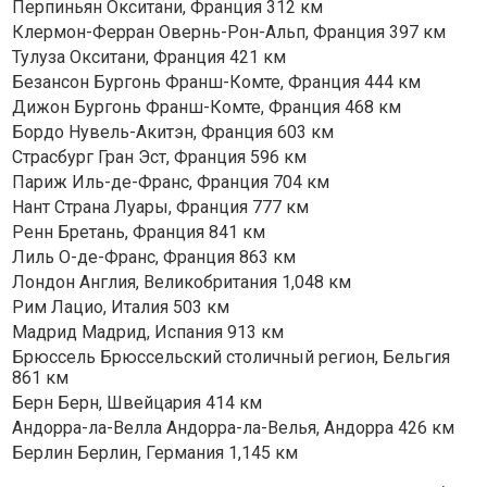
Перпиньян Окситани, Франция 312 км
Клермон-Ферран Овернь-Рон-Альп, Франция 397 км
Тулуза Окситани, Франция 421 км
Безансон Бургонь Франш-Комте, Франция 444 км
Дижон Бургонь Франш-Комте, Франция 468 км
Бордо Нувель-Акитэн, Франция 603 км
Страсбург Гран Эст, Франция 596 км
Париж Иль-де-Франс, Франция 704 км
Нант Страна Луары, Франция 777 км
Ренн Бретань, Франция 841 км
Лиль О-де-Франс, Франция 863 км
Лондон Англия, Великобритания 1,048 км
Рим Лацио, Италия 503 км
Мадрид Мадрид, Испания 913 км
Брюссель Брюссельский столичный регион, Бельгия
861 км
Берн Берн, Швейцария 414 км
Андорра-ла-Велла Андорра-ла-Велья, Андорра 426 км
Берлин Берлин, Германия 1,145 км