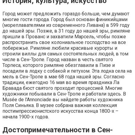
История, культура, искусство
Город может предложить гораздо больше, чем думают
многие гости города. Город был основан финикийцами
(мореплавателями из современного Ливана) в 599 году
до нашей эры. Позже, в 31 году до нашей эры, римляне
пришли в Прованс и захватили Марсель, чтобы позже
распространить свое колониальное господство на все
побережье. Римляне любили красивые курорты и
строили виллы для самых состоятельных людей, в том
числе в Сен-Тропе. Город назван в честь святого
Торпеса, которого римляне обезглавили в Пизе и
посадили в лодку с собакой и петухом. Эта лодка села на
мель в Сен-Тропе в мае 68 года нашей эры. Согласно
традиции, ежегодно 16 мая во время праздника Ла
Бравада бюст святого проходит процессией. Многие
художники побывали в Сен-Тропе и работали здесь. В
Musée de l’Annonciade вы найдете работы художника
Поля Синьяка. В музее собрана важная коллекция
постимпрессионистского искусства конца 1800-х –
начала 1900-х годов.
Достопримечательности в Сен-