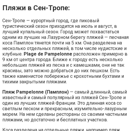
Пляжи в Сен-Тропе:
Сен-Тропе — курортный город, где пиковый
туристический сезон приходится на июль и август, в
лучший купальный сезон. Город может похвастаться
одним из лучших на Лазурном берегу пляжей — песчаная
коса Памплон тянется почти на 5 км. Она разделена на
несколько отдельных пляжей, в том числе нудистские и
клубные.
Plage de Pampelonne
расположен примерно в
9 км от центра города. Ближе к городу есть несколько
небольших пляжей из песка и с камешками, они не так
красивы, зато можно добраться до них пешком. Есть
также каменистое побережье с крохотными бухтами и
тихими закрытыми пляжами.
Пляж Pampelonne (Памплон)
— самый длинный, самый
известный и самый популярный из пляжей Сен-Тропе и
один из лучших пляжей Франции. Это длинная коса со
светлым песком и прекрасным, изумительно-лазурным
морем. На нем сделаны рестораны со своими частными
пляжами, но достаточно и бесплатных участков.
Коса разделена на отдельные пляжи, например пляж