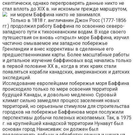
скептически, однако перепроверять данные никто не
стал вплоть до XIX в. ни искомым прежде маршрутом,
ни морем Баффина никто не занимался.
Только в 1818 г. англичанин Джон Росс (1777-1856
гг.) продолжил работу Баффина по освоению северо-
западного пути к тихоокеанским водам. В ходе своего
путешествия он вновь «открыл» море Баффина, изучил
частично омываемое им западное побережье
Гренландии и внес коррективы в сделанные его
предшественниками карты. Более масштабные работы
и детальное изучение баффиновых вод начались только
в первой половине XX в., когда в этих краях стали
появляться корабли канадских, американских и датских
экспедиций.
Исследование европейцами побережья моря Баффина
происходило только по мере освоения территорий
будущей Канады, и довольно медленно. Суровый
климат сильно замедлял процесс заселения новых
территорий, но серьезным стимулом для строительства
городков на побережье Баффинова моря послужили
перспективы добычи полезных ископаемых. Так, в 1975
г. на крупнейшей канадской территории Нунавут был
основан город Нанисивик: он должен был
поддерживать добычу и обработку свинца и цинка на