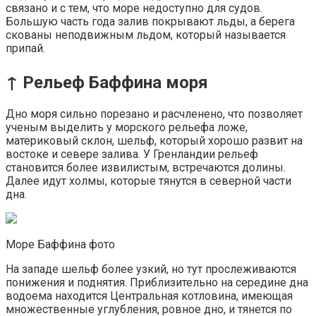
связано и с тем, что море недоступно для судов.
Большую часть года залив покрывают льды, а берега
скованы неподвижным льдом, который называется
припай.
↑ Рельеф Баффина моря
Дно моря сильно порезано и расчленено, что позволяет
ученым выделить у морского рельефа ложе,
материковый склон, шельф, который хорошо развит на
востоке и севере залива. У Гренландии рельеф
становится более извилистым, встречаются долины.
Далее идут холмы, которые тянутся в северной части
дна.
Море Баффина фото
На западе шельф более узкий, но тут прослеживаются
понижения и поднятия. Приблизительно на середине дна
водоема находится Центральная котловина, имеющая
множественные углубления, ровное дно, и тянется по