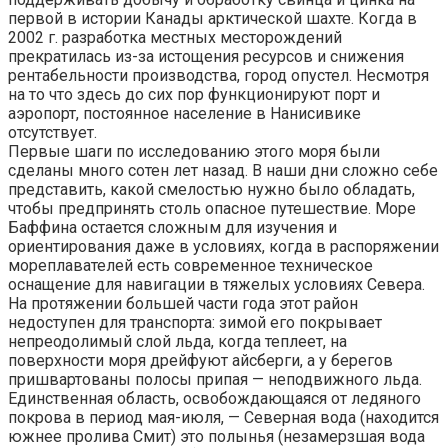
первой в истории Канады арктической шахте. Когда в
2002 г. разработка местных месторождений
прекратилась из-за истощения ресурсов и снижения
рентабельности производства, город опустел. Несмотря
на то что здесь до сих пор функционируют порт и
аэропорт, постоянное население в Нанисивике
отсутствует.
Первые шаги по исследованию этого моря были
сделаны много сотен лет назад. В наши дни сложно себе
представить, какой смелостью нужно было обладать,
чтобы предпринять столь опасное путешествие. Море
Баффина остается сложным для изучения и
ориентирования даже в условиях, когда в распоряжении
мореплавателей есть современное техническое
оснащение для навигации в тяжелых условиях Севера.
На протяжении большей части года этот район
недоступен для транспорта: зимой его покрывает
непреодолимый слой льда, когда теплеет, на
поверхности моря дрейфуют айсберги, а у берегов
пришвартованы полосы припая — неподвижного льда.
Единственная область, освобождающаяся от ледяного
покрова в период мая-июля, — Северная вода (находится
южнее пролива Смит) это полынья (незамерзшая вода