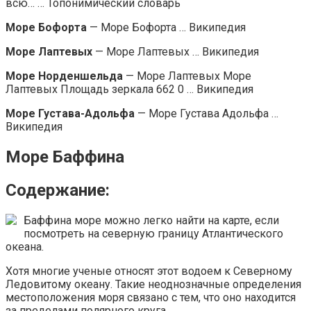
всю… … Топонимический словарь
Море Бофорта
— Море Бофорта … Википедия
Море Лаптевых
— Море Лаптевых … Википедия
Море Норденшельда
— Море Лаптевых Море
Лаптевых Площадь зеркала 662 0 … Википедия
Море Густава-Адольфа
— Море Густава Адольфа …
Википедия
Море Баффина
Содержание:
Баффина море можно легко найти на карте, если
посмотреть на северную границу Атлантического
океана.
Хотя многие ученые относят этот водоем к Северному
Ледовитому океану. Такие неоднозначные определения
местоположения моря связано с тем, что оно находится
за пределами полярного круга.