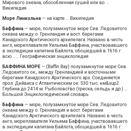
Мирового океана, обособленная сушей или во …
Википедия
Море Линкольна
— на карте … Википедия
Баффина
— море, полузамкнутое море Сев. Ледовитого
океана между о. Гренландия и вост. берегами
Канадского Арктического архипелага. Названо в честь
англ, мореплавателя Уильяма Баффина, участвовавшего
в экспедиции капитана Байлота, обошедшей в 1616 г.
всю… … Географическая энциклопедия
БАФФИНА МОРЕ
— (Baffin Bay) полузамкнутое море Сев.
Ледовитого ок., между Гренландией и восточными
берегами Канадского Арктического арх. Соединяется
прол. Дейвиса с Атлантическим ок. 530 тыс. км&sup2.
Глубина до 2414 м. Рыболовство (треска, сельдь и др.) …
Большой Энциклопедический словарь
Баффина
— море, полузамкнутое море Сев. Ледовитого
океана между о. Гренландия и вост. берегами
Канадского Арктического архипелага. Названо в честь
англ, мореплавателя Уильяма Баффина, участвовавшего
в экспедиции капитана Байлота, обошедшей в 1616 г.