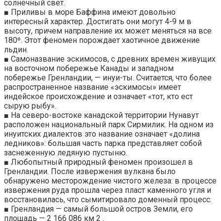
солнечный свет.
■ Приливы в море Баффина имеют довольно
интересный характер. Достигать они могут 4-9 м в
высоту, причем направление их может меняться на все
180º. Этот феномен порождает хаотичное движение
льдин.
■ Самоназвание эскимосов, с древних времен живущих
на восточном побережье Канады и западном
побережье Гренландии, — инуи-ты. Считается, что более
распространенное название «эскимосы» имеет
индейское происхождение и означает «тот, кто ест
сырую рыбу».
■ На северо-востоке канадской территории Нунавут
расположен национальный парк Сирмилик. На одном из
инуитских диалектов это название означает «долина
ледников»: большая часть парка представляет собой
заснеженную ледяную пустыню.
■ Любопытный природный феномен произошел в
Гренландии. После извержения вулкана было
обнаружено месторождение чистого железа: в процессе
извержения руда прошла через пласт каменного угля и
восстановилась, что сымитировало доменный процесс.
■ Гренландия — самый большой остров Земли, его
площадь — 2 166 086 км 2 .