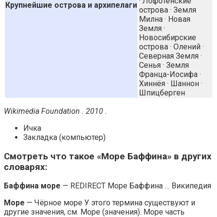
· Лофотенские
Крупнейшие острова и архипелаги
острова · Земля
Милна · Новая
Земля ·
Новосибирские
острова · Олений ·
Северная Земля ·
Сенья · Земля
Франца-Иосифа ·
Хиннёя · Шаннон ·
Шпицберген
Wikimedia Foundation . 2010 .
Ичка
Закладка (компьютер)
Смотреть что такое «Море Баффина» в других
словарях:
Баффина море
— REDIRECT Море Баффина … Википедия
Море
— Чёрное море У этого термина существуют и
другие значения, см. Море (значения). Море часть