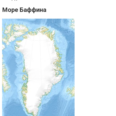
Море Баффина