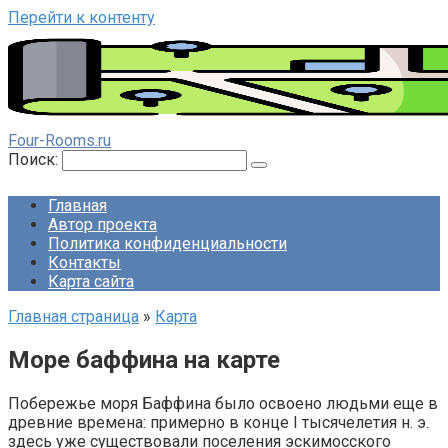
Перейти к контенту
Four-Rooms.ru
Поиск:
Главная
Автор проекта
Политика конфиденциальности
Контакты
Карта сайта
Главная страница
»
Карта
Море баффина на карте
Побережье моря Баффина было освоено людьми еще в
древние времена: примерно в конце I тысячелетия н. э.
здесь уже существовали поселения эскимосского