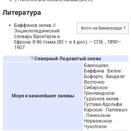
Литература
Баффинов залив //
Фото на Викискладе ?
Энциклопедический
словарь Брокгауза и
Ефрона: В 86 томах (82 т. и 4 доп.). — СПб. , 1890—
1907.
Северный Ледовитый океан
Баренцево ·
Баффина · Белое ·
Бофорта · Ванделя ·
Восточно-
Сибирское ·
Гренландское ·
Моря и важнейшие заливы
Гудзонов залив ·
Густава-Адольфа ·
Карское · Лаптевых
· Линкольна ·
Норвежское ·
Чукотское