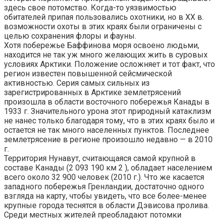
здесь свое потомство. Когда-то уязвимостью
обитателей припая пользовались охотники, но в XX в.
возможности охоты в этих краях были ограничены с
целью сохранения флоры и фауны.
Хотя побережье Баффинова моря освоено людьми,
находится не так уж много желающих жить в суровых
условиях Арктики. Положение осложняет и тот факт, что
регион известен повышенной сейсмической
активностью. Серия самых сильных из
зарегистрированных в Арктике землетрясений
произошла в области восточного побережья Канады в
1933 г. Значительного урона этот природный катаклизм
не нанес только благодаря тому, что в этих краях было и
остается не так много населенных пунктов. Последнее
землетрясение в регионе произошло недавно — в 2010
г.
Территория Нунавут, считающаяся самой крупной в
составе Канады (2 093 190 км 2 ), обладает населением
всего около 32 900 человек (2010 г.). Что же касается
западного побережья Гренландии, достаточно одного
взгляда на карту, чтобы увидеть, что все более-менее
крупные города теснятся в области Дэвисова пролива.
Среди местных жителей преобладают потомки