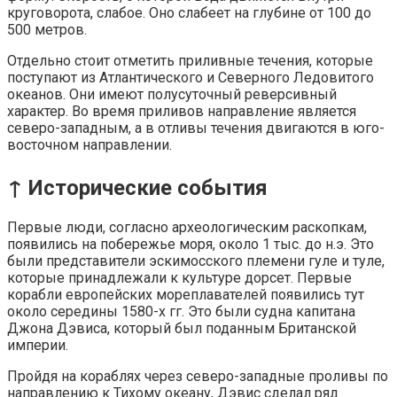
круговорота, слабое. Оно слабеет на глубине от 100 до
500 метров.
Отдельно стоит отметить приливные течения, которые
поступают из Атлантического и Северного Ледовитого
океанов. Они имеют полусуточный реверсивный
характер. Во время приливов направление является
северо-западным, а в отливы течения двигаются в юго-
восточном направлении.
↑ Исторические события
Первые люди, согласно археологическим раскопкам,
появились на побережье моря, около 1 тыс. до н.э. Это
были представители эскимосского племени гуле и туле,
которые принадлежали к культуре дорсет. Первые
корабли европейских мореплавателей появились тут
около середины 1580-х гг. Это были судна капитана
Джона Дэвиса, который был поданным Британской
империи.
Пройдя на кораблях через северо-западные проливы по
направлению к Тихому океану, Дэвис сделал ряд