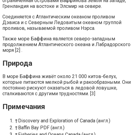
ограниченная островами Баффинова Земля на западе,
Гренландия на востоке и Элсмир на севере.
Соединяется с Атлантическим океаном проливом
Дэвиса и с Северным Ледовитым океаном группой
проливов, называемой проливом Нэрса.
Также море Баффина является северо-западным
продолжением Атлантического океана и Лабрадорского
моря [2] .
Природа
В море Баффина живёт около 21 000 китов-белух,
которые питаются мелкой рыбой и ракообразными. Они
постоянно рискуют оказаться в ледовой ловушке,
сталкиваются с другими трудностями. [3]
Примечания
↑
Discovery and Exploration of Canada (англ.)
↑
Baffin Bay PDF (англ.)
↑
Fisheries and Oceans Canada (англ.)