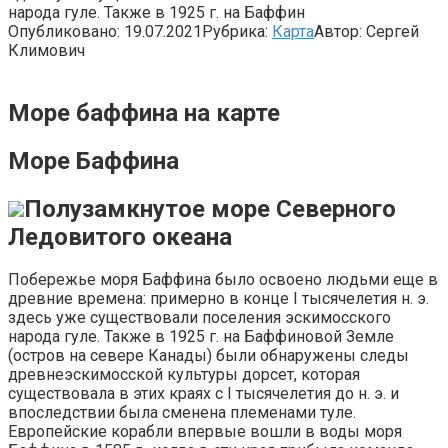
народа гуле. Также в 1925 г. на Баффин
Опубликовано:
19.07.2021
Рубрика:
Карта
Автор:
Сергей
Климович
Море баффина на карте
Море Баффина
Полузамкнутое море Северного
Ледовитого океана
Побережье моря Баффина было освоено людьми еще в
древние времена: примерно в конце I тысячелетия н. э.
здесь уже существовали поселения эскимосского
народа гуле. Также в 1925 г. на Баффиновой Земле
(остров на севере Канады) были обнаружены следы
древнеэскимосской культуры дорсет, которая
существовала в этих краях с I тысячелетия до н. э. и
впоследствии была сменена племенами туле.
Европейские корабли впервые вошли в воды моря