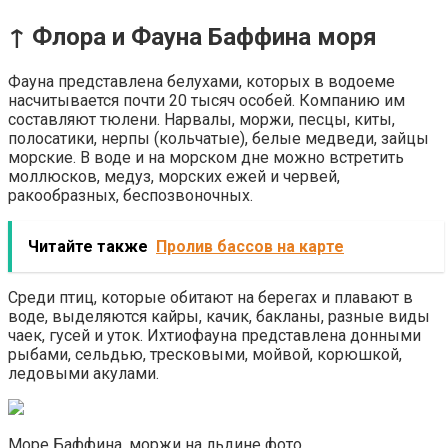
↑ Флора и Фауна Баффина моря
Фауна представлена белухами, которых в водоеме
насчитывается почти 20 тысяч особей. Компанию им
составляют тюлени. Нарвалы, моржи, песцы, киты,
полосатики, нерпы (кольчатые), белые медведи, зайцы
морские. В воде и на морском дне можно встретить
моллюсков, медуз, морских ежей и червей,
ракообразных, беспозвоночных.
Читайте также
Пролив бассов на карте
Среди птиц, которые обитают на берегах и плавают в
воде, выделяются кайры, качик, бакланы, разные виды
чаек, гусей и уток. Ихтиофауна представлена донными
рыбами, сельдью, тресковыми, мойвой, корюшкой,
ледовыми акулами.
Море Баффина. моржи на льдине фото