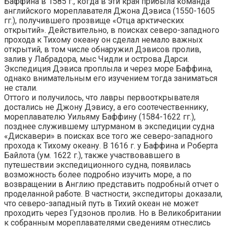
Баффина в 1585 г., когда в эти края прибыла команда
английского мореплавателя Джона Дэвиса (1550-1605
гг.), получившего прозвище «Отца арктических
открытий». Действительно, в поисках северо-западного
прохода к Тихому океану он сделал немало важных
открытий, в том числе обнаружил Дэвисов пролив,
залив у Лабрадора, мыс Чидли и острова Дарси.
Экспедиция Дэвиса проплыла и через море Баффина,
однако внимательным его изучением тогда заниматься
не стали.
Оттого и получилось, что лавры первооткрывателя
достались не Джону Дэвису, а его соотечественнику,
мореплавателю Уильяму Баффину (1584-1622 гг.),
позднее служившему штурманом в экспедиции судна
«Дискавери» в поисках все того же северо-западного
прохода к Тихому океану. В 1616 г. у Баффина и Роберта
Байлота (ум. 1622 г.), также участвовавшего в
путешествии экспедиционного судна, появилась
возможность более подробно изучить море, а по
возвращении в Англию представить подробный отчет о
проделанной работе. В частности, экспедиторы доказали,
что северо-западный путь в Тихий океан не может
проходить через Гудзонов пролив. Но в Великобритании
к собранным мореплавателями сведениям отнеслись