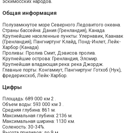
эскимосских народов.
Общая информация
Полузамкнутое море Северного Ледовитого океана.
Страны бассейна: Дания (Гренландия), Канада.
Крупнейшие населенные пункты: Улернавик, Каанаак
(Гренландия); Пангниртунг Клайд, Понд-Инлет, Лейк-
Харбор (Канада).
Проливы: Пролив Смит, Дэвисов пролив.
Крупнейшие острова: Гренландия, Элсмир.
Крупнейшая впадающая река: река Джордж.
Главные порты: Конгамиут, Пангниртунг Готхоб (Нук),
фредериксхоб, Лейк-Харбор.
Цифры
Площадь: 689 000 км 2 .
Объем воды: 593 000 км 3 .
Средняя глубина: 861 м.
Максимальная глубина: 2136 м.
Максимальная ширина: 1130 км.
Соленость: 30-34%.
Высота приливов: до 9 м.