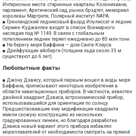
Интересные места: старинные кварталы Колонихавне,
парламент, Арктический сад, рынок брэдтет, мемориал
королевы Маргрете, Полярный институт NAPA.
■ Гренландский ледниковый фьорд Илулиссат и ледник
Сермек-Куджаллек входят в список Всемирного
наследия под № 1149. В связи с глобальным
потеплением ледник теряет ежедневно до 85 млн тонн.
■ На берегу моря Баффина — дом Санта-Клауса.
■ Дрейфующие айсберги (толщина льда около 35 м.
существуют до 6 лет).
Любопытные факты
■ Джону Дэвису, который первым вошел в воды моря
Баффина, приписывают некоторые изобретения в
области навигационных приборов. В частности, известен
двойной квадрант Дэвиса, астрономический прибор,
использовавшийся для ориентации по солнцу.
Предшествовавшие ему модификации квадранта
имели схожую конструкцию из нескольких
градуированных линеек, но благодаря разработке
Дэвиса новый вариант этого прибора избавлял
мореплавателей от необходимости смотреть на прямой