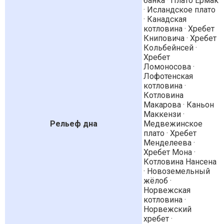
банка · Плато Ермак
· Исландское плато
· Канадская
котловина · Хребет
Книповича · Хребет
Кольбейнсей ·
Хребет
Ломоносова ·
Лофотенская
котловина ·
Котловина
Макарова · Каньон
Маккензи ·
Рельеф дна
Медвежинское
плато · Хребет
Менделеева ·
Хребет Мона ·
Котловина Нансена
· Новоземельный
жёлоб ·
Норвежская
котловина ·
Норвежский
хребет ·