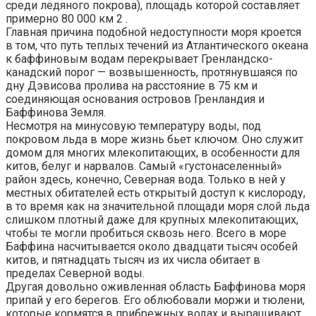
среди ледяного покрова), площадь которой составляет
примерно 80 000 км 2 .
Главная причина подобной недоступности моря кроется
в том, что путь теплых течений из Атлантического океана
к баффиновым водам перекрывает Гренландско-
канадский порог — возвышенность, протянувшаяся по
дну Дэвисова пролива на расстояние в 75 км и
соединяющая основания островов Гренландия и
Баффинова Земля.
Несмотря на минусовую температуру воды, под
покровом льда в море жизнь бьет ключом. Оно служит
домом для многих млекопитающих, в особенности для
китов, белуг и нарвалов. Самый «густонаселенный»
район здесь, конечно, Северная вода. Только в ней у
местных обитателей есть открытый доступ к кислороду,
в то время как на значительной площади моря слой льда
слишком плотный даже для крупных млекопитающих,
чтобы те могли пробиться сквозь него. Всего в море
Баффина насчитывается около двадцати тысяч особей
китов, и пятнадцать тысяч из их числа обитает в
пределах Северной воды.
Другая довольно оживленная область Баффинова моря
припай у его берегов. Его облюбовали моржи и тюлени,
которые кормятся в прибрежных водах и выращивают