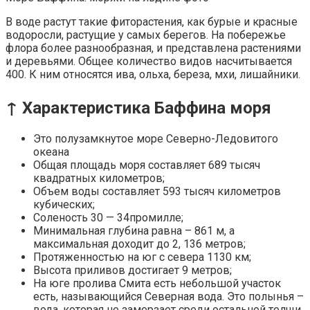
В воде растут такие фиторастения, как бурые и красные
водоросли, растущие у самых берегов. На побережье
флора более разнообразная, и представлена растениями
и деревьями. Общее количество видов насчитывается
400. К ним относятся ива, ольха, береза, мхи, лишайники.
↑ Характеристика Баффина моря
Это полузамкнутое море Северно-Ледовитого
океана
Общая площадь моря составляет 689 тысяч
квадратных километров;
Объем воды составляет 593 тысяч километров
кубических;
Соленость 30 — 34промилле;
Минимальная глубина равна – 861 м, а
максимальная доходит до 2, 136 метров;
Протяженностью на юг с севера 1130 км;
Высота приливов достигает 9 метров;
На юге пролива Смита есть небольшой участок
есть, называющийся Северная вода. Это полынья –
вода, которая не замерзает среди остальной толщи