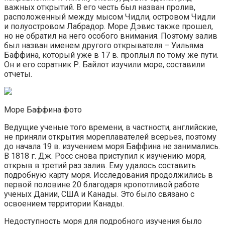
важных открытий. В его честь был назван пролив,
расположенный между мысом Чидли, островом Чидли
и полуостровом Лабрадор. Море Дэвис также прошел,
но не обратил на него особого внимания. Поэтому залив
был назван именем другого открывателя – Уильяма
Баффина, который уже в 17 в. проплыл по тому же пути.
Он и его соратник Р. Байлот изучили море, составили
отчеты.
Море Баффина фото
Ведущие ученые того времени, в частности, английские,
не приняли открытия мореплавателей всерьез, поэтому
до начала 19 в. изучением моря Баффина не занимались.
В 1818 г. Дж. Росс снова приступил к изучению моря,
открыв в третий раз залив. Ему удалось составить
подробную карту моря. Исследования продолжились в
первой половине 20 благодаря кропотливой работе
ученых Дании, США и Канады. Это было связано с
освоением территории Канады.
Недоступность моря для подробного изучения было