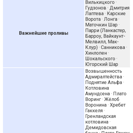
Вилькицкого ·
Гудзонов · Дмитрия
Лаптева · Карские
Ворота · Лонга ·
Маточкин Шар ·
Парри (Ланкастер,
Важнейшие проливы
Барроу, Вайкаунт-
Мелвилл, Мак-
Клур) · Санникова ·
Хинлопен ·
Шокальского ·
Югорский Шар
Возвышенность
Адмиралтейства ·
Поднятие Альфа ·
Котловина
Амундсена · Плато
Воринг · Жёлоб
Воронина · Хребет
Гаккеля ·
Гренландская
котловина ·
Демидовская