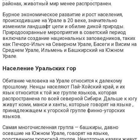
районах, животный мир менее распространен.
Бурное экономическое развитие и рост населения,
происходившие на Урале в 20 веке, значительно
изменили ландшафт цепи и обилие дикой природы.
Природоохранные мероприятия в советский период
включали создание национальных заповедников, таких
как Печоро-Илыч на Северном Урале, Басеги и Висим на
Среднем Урале, Ильмень и Башкирский на Южном
Урале.
Население Уральских гор
Обитание человека на Урале относится к далекому
прошлому. Ненцы населяют Пай-Хойский край, и их
язык относится к той же группе языков, которая
распространена по всей северной Сибири. Дальше к югу
живут коми, манси и ханты, которые говорят на языке ,
принадлежащем к угорской группе финно-угорских
языков.
Самая многочисленная группа — башкиры, давно
осевшие на Южном Урале, говорят на языке,
родственном тюркской группе. Некоторые казахи живут