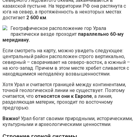
Северного Ледовитого океана, заканчивается в
казахской пустыне. На территории РФ она растянута с
юга на север, а протяжённость в некоторых местах
достигает
2 600 км
.
Географическое расположение гор Урала
практически везде проходит
параллельно 60-му
меридиану.
Если смотреть на карту, можно увидеть следующее:
центральный район расположен строго вертикально,
северный – сворачивает на северо-восток, а южный –
на юго-запад. Причем в этом месте хребет сливается с
находящимися неподалёку возвышенностями.
Хотя Урал и считается границей между континентами,
точной геологической линии не существует. Поэтому
считается, что
относятся они к Европе
, а линия,
разделяющая материк, проходит по восточному
предгорью.
Важно!
Урал богат своими природными, историческими,
культурными и археологическими ценностями.
Строение горной системы