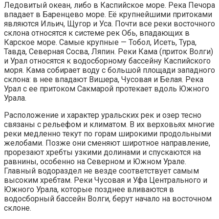
Ледовитый океан, либо в Каспийское море. Река Печора
впадает в Баренцево море. Её крупнейшими притоками
являются Ильич, Щугор и Уса. Почти все реки восточного
склона относятся к системе рек Обь, впадающих в
Карское море. Самые крупные — Тобол, Исеть, Тура,
Тавда, Северная Сосва, Ляпин. Реки Кама (приток Волги)
и Урал относятся к водосборному бассейну Каспийского
моря. Кама собирает воду с большой площади западного
склона: в нее впадают Вишера, Чусовая и Белая. Река
Урал с ее притоком Сакмарой протекает вдоль Южного
Урала.
Расположение и характер уральских рек и озер тесно
связаны с рельефом и климатом. В их верховьях многие
реки медленно текут по горам широкими продольными
желобами. Позже они сменяют широтное направление,
прорезают хребты узкими долинами и спускаются на
равнины, особенно на Северном и Южном Урале.
Главный водораздел не везде соответствует самым
высоким хребтам. Реки Чусовая и Уфа Центрального и
Южного Урала, которые позднее вливаются в
водосборный бассейн Волги, берут начало на восточном
склоне.