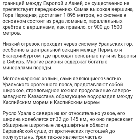
границей между Европой и Азией, он существенно не
препятствует передвижению. Самая высокая вершина,
Гора Народная, достигает 1 895 метров, но система в
основном состоит из ряда ломаных, параллельных
хребтов с вершинами, как правило, от 900 до 1500
метров.
Низкий отрезок проходит через систему Уральских гор,
особенно в центральной секции между Пермью и
Екатеринбургом, где проходят основные пути из Европы
в Сибирь. Многие районы содержат богатые
минералами породы.
Могольжарские холмы, сами являющиеся частью
Уральского орогенного пояса, представляют собой
широкое, стреловидное южное продолжение северо-
западного Казахстана, образующее водораздел между
Каспийским морем и Каспийским морем.
Русло Урала с севера на юг относительно узкое, его
ширина колеблется от 32 до 145 км., но оно пересекает
обширные широтные ландшафтные области
Евразийской суши, от арктических пустошей до
полупустынь. Урал также является частью