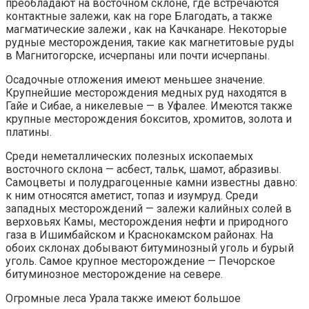
преобладают на восточном склоне, где встречаются
контактные залежи, как на горе Благодать, а также
магматические залежи , как на Качканаре. Некоторые
рудные месторождения, такие как магнетитовые руды
в Магнитогорске, исчерпаны или почти исчерпаны.
Осадочные отложения имеют меньшее значение.
Крупнейшие месторождения медных руд находятся в
Гайе и Сибае, а никелевые — в Уфалее. Имеются также
крупные месторождения бокситов, хромитов, золота и
платины.
Среди неметаллических полезных ископаемых
восточного склона — асбест, тальк, шамот, абразивы.
Самоцветы и полудрагоценные камни известны давно:
к ним относятся аметист, топаз и изумруд. Среди
западных месторождений — залежи калийных солей в
верховьях Камы, месторождения нефти и природного
газа в Ишимбайском и Краснокамском районах. На
обоих склонах добывают битуминозный уголь и бурый
уголь. Самое крупное месторождение — Печорское
битуминозное месторождение на севере.
Огромные леса Урала также имеют большое