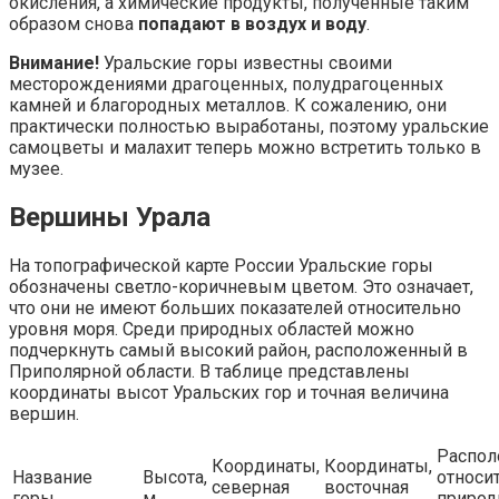
окисления, а химические продукты, полученные таким
образом снова
попадают в воздух и воду
.
Внимание!
Уральские горы известны своими
месторождениями драгоценных, полудрагоценных
камней и благородных металлов. К сожалению, они
практически полностью выработаны, поэтому уральские
самоцветы и малахит теперь можно встретить только в
музее.
Вершины Урала
На топографической карте России Уральские горы
обозначены светло-коричневым цветом. Это означает,
что они не имеют больших показателей относительно
уровня моря. Среди природных областей можно
подчеркнуть самый высокий район, расположенный в
Приполярной области. В таблице представлены
координаты высот Уральских гор и точная величина
вершин.
Распол
Координаты,
Координаты,
Название
Высота,
относи
северная
восточная
горы
м
природ