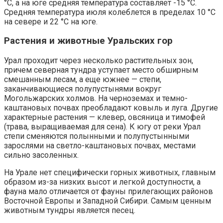
°C, а на юге средняя температура составляет -15 °C.
Средняя температура июля колеблется в пределах 10 °C
на севере и 22 °C на юге.
Растения и животные Уральских гор
Урал проходит через несколько растительных зон,
причем северная тундра уступает место обширным
смешанным лесам, а еще южнее — степи,
заканчивающиеся полупустынями вокруг
Могольжарских холмов. На черноземах и темно-
каштановых почвах преобладают ковыль и луга. Другие
характерные растения — клевер, овсяница и тимофей
(трава, выращиваемая для сена). К югу от реки Урал
степи сменяются полынными и полупустынными
зарослями на светло-каштановых почвах, местами
сильно засоленных.
На Урале нет специфически горных животных, главным
образом из-за низких высот и легкой доступности, а
фауна мало отличается от фауны прилегающих районов
Восточной Европы и Западной Сибири. Самым ценным
животным тундры является песец.