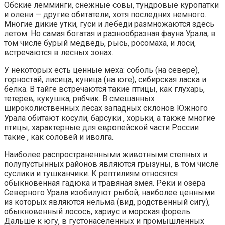
Обские лемминги, снежные совы, тундровые куропатки
и олени — другие обитатели, хотя последних немного.
Многие дикие утки, гуси и лебеди размножаются здесь
летом. Но самая богатая и разнообразная фауна Урала, в
том числе бурый медведь, рысь, росомаха, и лоси,
встречаются в лесных зонах.
У некоторых есть ценные меха: соболь (на севере),
горностай, лисица, куница (на юге), сибирская ласка и
белка. В тайге встречаются такие птицы, как глухарь,
тетерев, кукушка, рябчик. В смешанных
широколиственных лесах западных склонов Южного
Урала обитают косули, барсуки , хорьки, а также многие
птицы, характерные для европейской части России
такие , как соловей и иволга.
Наиболее распространенными животными степных и
полупустынных районов являются грызуны, в том числе
суслики и тушканчики. К рептилиям относятся
обыкновенная гадюка и травяная змея. Реки и озера
Северного Урала изобилуют рыбой, наиболее ценными
из которых являются нельма (вид, родственный сигу),
обыкновенный лосось, хариус и морская форель.
Дальше к югу, в густонаселенных и промышленных