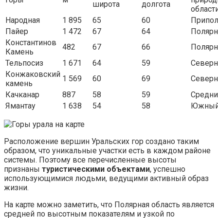
широта
долгота
област
Народная
1 895
65
60
Припо
Пайер
1 472
67
64
Поляр
Константинов
482
67
66
Поляр
Камень
Тельпосиз
1 671
64
59
Север
Конжаковский
1 569
60
69
Север
камень
Качканар
887
58
59
Средни
Ямантау
1 638
54
58
Южны
Расположение вершин Уральских гор создано таким
образом, что уникальные участки есть в каждом районе
системы. Поэтому все перечисленные высоты
признаны
туристическими объектами
, успешно
использующимися людьми, ведущими активный образ
жизни.
На карте можно заметить, что Полярная область является
средней по высотным показателям и узкой по