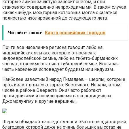
которые зимой зачастую заносит снегом, и они
становятся совершенно непроходимыми. В таком случае
какая-нибудь межгорная котловина могла оказаться
полностью изолированной до следующего лета.
Читайте также
Карта российских городов
Почти все население региона говорит либо на
индоарийских языках, которые относятся к
индоевропейской семье, либо на тибето-бирманских
языках, относимых к сино-тибетской семье. Большая
часть населения исповедует буддизм или индуизм.
Наиболее известный народ Гималаев – шерпы, которые
проживают в высокогорьях Восточного Непала, в том
числе в районе Эвереста. Они часто работают
проводниками и носильщиками в экспедициях на
Джомолунгму и другие вершины.
Шерпы обладают наследственной высотной адаптацией,
благодаря которой даже на очень больших высотах не