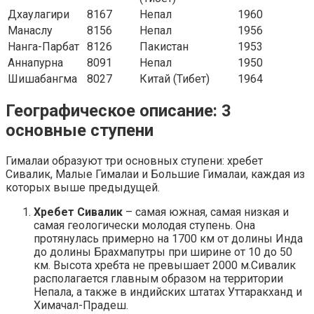
Дхаулагири
8167
Непал
1960
Манаслу
8156
Непал
1956
Нанга-Парбат
8126
Пакистан
1953
Аннапурна
8091
Непал
1950
Шишабангма
8027
Китай (Тибет)
1964
Географическое описание: 3
основные ступени
Гималаи образуют три основных ступени: хребет
Сивалик, Малые Гималаи и Большие Гималаи, каждая из
которых выше предыдущей.
Хребет Сивалик
– самая южная, самая низкая и
самая геологически молодая ступень. Она
протянулась примерно на 1700 км от долины Инда
до долины Брахмапутры при ширине от 10 до 50
км. Высота хребта не превышает 2000 м.Сивалик
располагается главным образом на территории
Непала, а также в индийских штатах Уттаракханд и
Химачал-Прадеш.