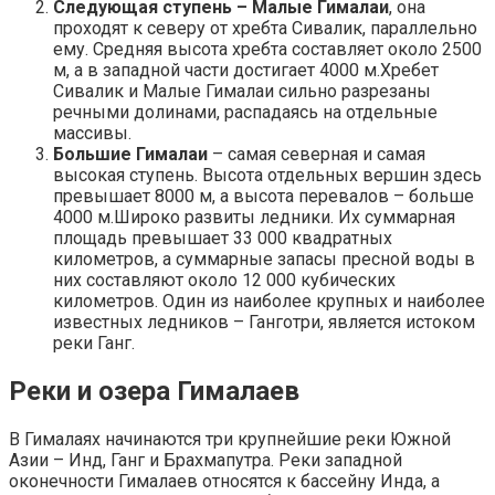
Следующая ступень – Малые Гималаи
, она
проходят к северу от хребта Сивалик, параллельно
ему. Средняя высота хребта составляет около 2500
м, а в западной части достигает 4000 м.Хребет
Сивалик и Малые Гималаи сильно разрезаны
речными долинами, распадаясь на отдельные
массивы.
Большие Гималаи
– самая северная и самая
высокая ступень. Высота отдельных вершин здесь
превышает 8000 м, а высота перевалов – больше
4000 м.Широко развиты ледники. Их суммарная
площадь превышает 33 000 квадратных
километров, а суммарные запасы пресной воды в
них составляют около 12 000 кубических
километров. Один из наиболее крупных и наиболее
известных ледников – Ганготри, является истоком
реки Ганг.
Реки и озера Гималаев
В Гималаях начинаются три крупнейшие реки Южной
Азии – Инд, Ганг и Брахмапутра. Реки западной
оконечности Гималаев относятся к бассейну Инда, а