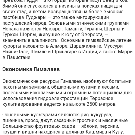
предков. Гэдди — это горцы, которые пасут овец и коз.
Зимой они спускаются в низины в поисках пищи для
своих стад, а летом возвращаются на более высокие
пастбища. Гуджары — это также мигрирующий
пастушеский народ. Основными этническими группами
Непала являются Ньюары, Таманги, Гуранги, Шерпы и
Гуркхи. Шерпы, живущие к югу от Эвереста, —
знаменитые альпинисты. Основные гималайские летние
курорты находятся в Алморе, Дарджилинге, Муссури,
Найни-Тале, Шимле и Шринагаре в Индии, а также Марри
в Пакистане.
Экономика Гималаев
Экономические ресурсы Гималаев изобилуют богатыми
пахотными землями, обширными лугами и лесами,
полезными ископаемыми и огромным потенциалом для
использования гидроэлектростанций. Террасное
культивирование ведется на высоте 2500 метров.
Основными культурами являются рис, кукуруза,
пшеница, просо, джут, сахарный тростник и масличные.
Большинство фруктовых садов — яблони, персики,
груши и вишни находятся в долинах Кашмира и Кулу.