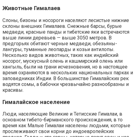
Животные Гималаев
Слоны, бизоны и носороги населяют лесистые нижние
склоны внешних Гималаев. Снежные барсы, бурые
медведи, красные панды и тибетские яки встречаются
выше линии деревьев — выше 3050 метров. В
предгорьях обитают черные медведи, обезьяны-
лангуры, туманные леопарды и козьи антилопы.
Несколько видов животных, таких как индийский
носорог, мускусный олень и кашмирский олень или
хангыль, были на грани исчезновения, но в настоящее
время охраняются в нескольких национальных парках и
заповедниках Индии. В большинстве Гималайских рек
водятся сомы, а бабочки чрезвычайно разнообразны и
красивы.
Гималайское население
Люди, населяющие Великие и Тетисские Гималаи, в
основном тибето-бирманского происхождения, в то
время как Малые Гималаи населены людьми, которые
прослеживают свои корни до индоевропейских