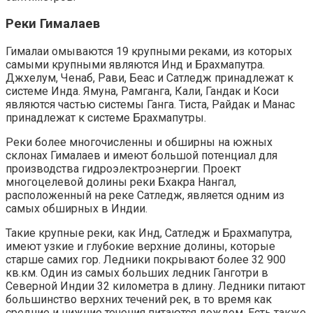
Реки Гималаев
Гималаи омываются 19 крупными реками, из которых
самыми крупными являются Инд и Брахмапутра.
Джхелум, Ченаб, Рави, Беас и Сатледж принадлежат к
системе Инда. Ямуна, Рамганга, Кали, Гандак и Коси
являются частью системы Ганга. Тиста, Райдак и Манас
принадлежат к системе Брахмапутры.
Реки более многочисленны и обширны на южных
склонах Гималаев и имеют большой потенциал для
производства гидроэлектроэнергии. Проект
многоцелевой долины реки Бхакра Нангал,
расположенный на реке Сатледж, является одним из
самых обширных в Индии.
Такие крупные реки, как Инд, Сатледж и Брахмапутра,
имеют узкие и глубокие верхние долины, которые
старше самих гор. Ледники покрывают более 32 900
кв.км. Один из самых больших ледник Ганготри в
Северной Индии 32 километра в длину. Ледники питают
большинство верхних течений рек, в то время как
средние и нижние течения питаются дождем. Есть также