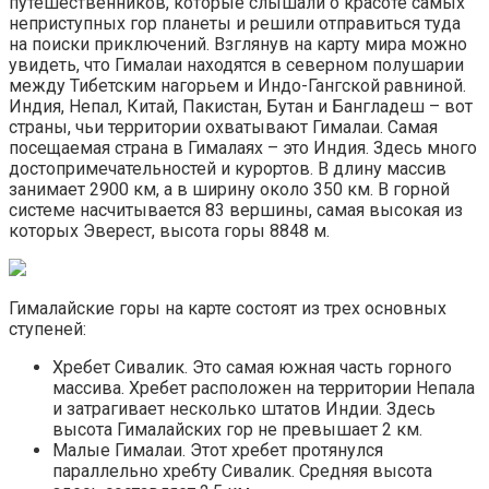
путешественников, которые слышали о красоте самых
неприступных гор планеты и решили отправиться туда
на поиски приключений. Взглянув на карту мира можно
увидеть, что Гималаи находятся в северном полушарии
между Тибетским нагорьем и Индо-Гангской равниной.
Индия, Непал, Китай, Пакистан, Бутан и Бангладеш – вот
страны, чьи территории охватывают Гималаи. Самая
посещаемая страна в Гималаях – это Индия. Здесь много
достопримечательностей и курортов. В длину массив
занимает 2900 км, а в ширину около 350 км. В горной
системе насчитывается 83 вершины, самая высокая из
которых Эверест, высота горы 8848 м.
Гималайские горы на карте состоят из трех основных
ступеней:
Хребет Сивалик. Это самая южная часть горного
массива. Хребет расположен на территории Непала
и затрагивает несколько штатов Индии. Здесь
высота Гималайских гор не превышает 2 км.
Малые Гималаи. Этот хребет протянулся
параллельно хребту Сивалик. Средняя высота