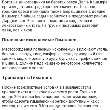
Богатые виноградники на берегах озера Дал в Кашмире
производят виноград хорошего качества. Шафран,
грецкие орехи и миндаль также выращивают в долине
Кашмира. Чайные сады изобилуют в предгорьях района
Дарджилинг. Есть также плантации кардамона и
лекарственных трав. На грубых пастбищах разводят
овец, коз и яков.
Полезные ископаемые Гималаев
Месторождения полезных ископаемых включают уголь,
бокситы, слюду, гипс, сапфиры, нефть, природный газ,
хромит, медь, железную руду, буру, серу, графит, свинец
и цинк. В долине Инда найдено некоторое количество
аллювиального золота.
Транспорт в Гималаях
Плохие транспортные условия в Гималаях стали
препятствием для экономического роста. Только в
конце 20-го века были построены автомагистрали,
чтобы сделать гималайский регион доступным как с
севера, так и с юга. В Катманду, столице Непала, есть