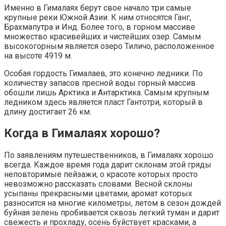
Именно в Гималаях берут свое начало три самые
крупные реки Южной Азии. К ним относятся Ганг,
Брахмапутра и Инд. Более того, в горном массиве
множество красивейших и чистейших озер. Самым
высокогорным является озеро Тиличо, расположенное
на высоте 4919 м.
Особая гордость Гималаев, это конечно ледники. По
количеству запасов пресной воды горный массив
обошли лишь Арктика и Антарктика. Самым крупным
ледником здесь является пласт Гантотри, который в
длину достигает 26 км.
Когда в Гималаях хорошо?
По заявлениям путешественников, в Гималаях хорошо
всегда. Каждое время года дарит склонам этой гряды
неповторимые пейзажи, о красоте которых просто
невозможно рассказать словами. Весной склоны
усыпаны прекрасными цветами, аромат которых
разносится на многие километры, летом в сезон дождей
буйная зелень пробивается сквозь легкий туман и дарит
свежесть и прохладу, осень буйствует красками, а