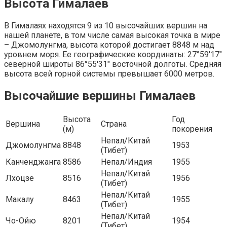
Высота Гималаев
В Гималаях находятся 9 из 10 высочайших вершин на
нашей планете, в том числе самая высокая точка в мире
– Джомолунгма, высота которой достигает 8848 м над
уровнем моря. Ее географические координаты: 27°59′17″
северной широты 86°55′31″ восточной долготы. Средняя
высота всей горной системы превышает 6000 метров.
Высочайшие вершины Гималаев
Высота
Год
Вершина
Страна
(м)
покорения
Непал/Китай
Джомолунгма
8848
1953
(Тибет)
Канченджанга
8586
Непал/Индия
1955
Непал/Китай
Лхоцзе
8516
1956
(Тибет)
Непал/Китай
Макалу
8463
1955
(Тибет)
Непал/Китай
Чо-Ойю
8201
1954
(Тибет)