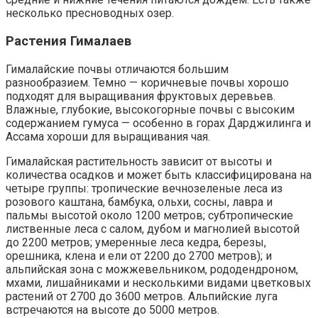
несколько пресноводных озер.
Растения Гималаев
Гималайские почвы отличаются большим
разнообразием. Темно — коричневые почвы хорошо
подходят для выращивания фруктовых деревьев.
Влажные, глубокие, высокогорные почвы с высоким
содержанием гумуса — особенно в горах Дарджилинга и
Ассама хороши для выращивания чая.
Гималайская растительность зависит от высоты и
количества осадков и может быть классифицирована на
четыре группы: тропические вечнозеленые леса из
розового каштана, бамбука, ольхи, сосны, лавра и
пальмы высотой около 1200 метров; субтропические
лиственные леса с салом, дубом и магнолией высотой
до 2200 метров; умеренные леса кедра, березы,
орешника, клена и ели от 2200 до 2700 метров); и
альпийская зона с можжевельником, рододендроном,
мхами, лишайниками и несколькими видами цветковых
растений от 2700 до 3600 метров. Альпийские луга
встречаются на высоте до 5000 метров.