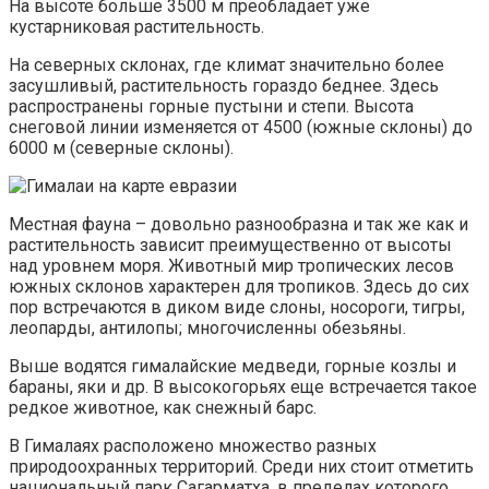
На высоте больше 3500 м преобладает уже
кустарниковая растительность.
На северных склонах, где климат значительно более
засушливый, растительность гораздо беднее. Здесь
распространены горные пустыни и степи. Высота
снеговой линии изменяется от 4500 (южные склоны) до
6000 м (северные склоны).
Местная фауна – довольно разнообразна и так же как и
растительность зависит преимущественно от высоты
над уровнем моря. Животный мир тропических лесов
южных склонов характерен для тропиков. Здесь до сих
пор встречаются в диком виде слоны, носороги, тигры,
леопарды, антилопы; многочисленны обезьяны.
Выше водятся гималайские медведи, горные козлы и
бараны, яки и др. В высокогорьях еще встречается такое
редкое животное, как снежный барс.
В Гималаях расположено множество разных
природоохранных территорий. Среди них стоит отметить
национальный парк Сагарматха, в пределах которого