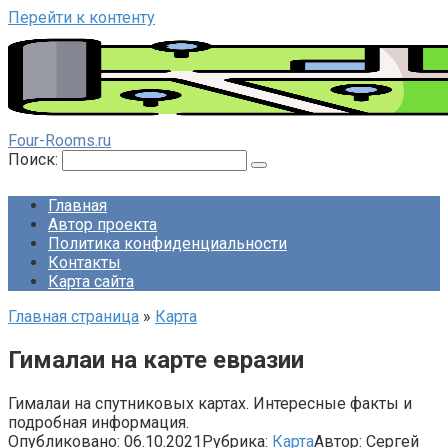
Перейти к контенту
Four-Rooms.ru
Поиск:
Главная
Автор проекта
Политика конфиденциальности
Контакты
Карта сайта
Главная страница
»
Карта
Гималаи на карте евразии
Гималаи на спутниковых картах. Интересные факты и
подробная информация.
Опубликовано:
06.10.2021
Рубрика:
Карта
Автор:
Сергей