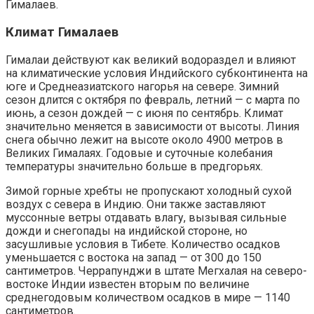
Гималаев.
Климат Гималаев
Гималаи действуют как великий водораздел и влияют
на климатические условия Индийского субконтинента на
юге и Среднеазиатского нагорья на севере. Зимний
сезон длится с октября по февраль, летний — с марта по
июнь, а сезон дождей — с июня по сентябрь. Климат
значительно меняется в зависимости от высоты. Линия
снега обычно лежит на высоте около 4900 метров в
Великих Гималаях. Годовые и суточные колебания
температуры значительно больше в предгорьях.
Зимой горные хребты не пропускают холодный сухой
воздух с севера в Индию. Они также заставляют
муссонные ветры отдавать влагу, вызывая сильные
дожди и снегопады на индийской стороне, но
засушливые условия в Тибете. Количество осадков
уменьшается с востока на запад — от 300 до 150
сантиметров. Черрапунджи в штате Мегхалая на северо-
востоке Индии известен вторым по величине
среднегодовым количеством осадков в мире — 1140
сантиметров.