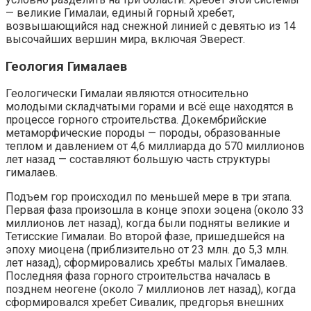
— великие Гималаи, единый горный хребет,
возвышающийся над снежной линией с девятью из 14
высочайших вершин мира, включая Эверест.
Геология Гималаев
Геологически Гималаи являются относительно
молодыми складчатыми горами и всё еще находятся в
процессе горного строительства. Докембрийские
метаморфические породы — породы, образованные
теплом и давлением от 4,6 миллиарда до 570 миллионов
лет назад — составляют большую часть структуры
гималаев.
Подъем гор происходил по меньшей мере в три этапа.
Первая фаза произошла в конце эпохи эоцена (около 33
миллионов лет назад), когда были подняты великие и
Тетисские Гималаи. Во второй фазе, пришедшейся на
эпоху миоцена (приблизительно от 23 млн. до 5,3 млн.
лет назад), сформировались хребты малых Гималаев.
Последняя фаза горного строительства началась в
позднем неогене (около 7 миллионов лет назад), когда
сформировался хребет Сивалик, предгорья внешних