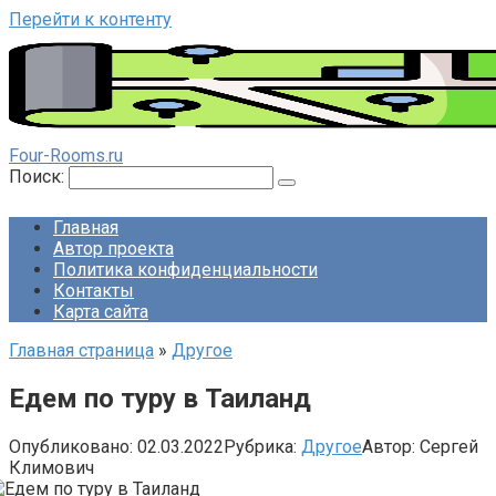
Перейти к контенту
Four-Rooms.ru
Поиск:
Главная
Автор проекта
Политика конфиденциальности
Контакты
Карта сайта
Главная страница
»
Другое
Едем по туру в Таиланд
Опубликовано:
02.03.2022
Рубрика:
Другое
Автор:
Сергей
Климович