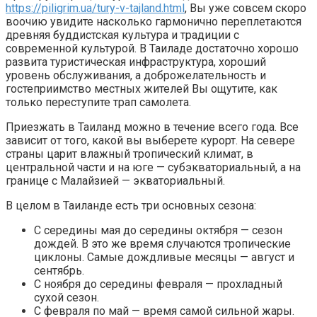
https://piligrim.ua/tury-v-tajland.html
, Вы уже совсем скоро
воочию увидите насколько гармонично переплетаются
древняя буддистская культура и традиции с
современной культурой. В Таиладе достаточно хорошо
развита туристическая инфраструктура, хороший
уровень обслуживания, а доброжелательность и
гостеприимство местных жителей Вы ощутите, как
только переступите трап самолета.
Приезжать в Таиланд можно в течение всего года. Все
зависит от того, какой вы выберете курорт. На севере
страны царит влажный тропический климат, в
центральной части и на юге — субэкваториальный, а на
границе с Малайзией — экваториальный.
В целом в Таиланде есть три основных сезона:
С середины мая до середины октября — сезон
дождей. В это же время случаются тропические
циклоны. Самые дождливые месяцы — август и
сентябрь.
С ноября до середины февраля — прохладный
сухой сезон.
С февраля по май — время самой сильной жары.